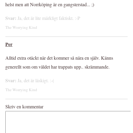
helst men att Norrköping är en gangsterstad... ;)
Svar:
Ja, det är lite märkligt faktiskt. :-P
The Worrying Kind
Per
Alltid extra otäckt när det kommer så nära en själv. Känns
generellt som om våldet har trappats upp.. skrämmande.
Svar:
Ja, det är läskigt. :-(
The Worrying Kind
Skriv en kommentar