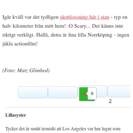
Igår kväll var det tydligen
skottlossning här i stan
- typ en
halv kilometer från mitt hem! :O Scary... Det känns inte
riktigt verkligt. Hallå, detta är fina lilla Norrköping - ingen
jäkla actionfilm!
(Foto: Matz Glimhed)
0
Gilla
2
Lillasyster
Tycker det är smått ironiskt att Los Angeles var hur lugnt som