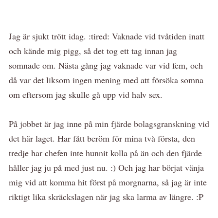
Jag är sjukt trött idag. :tired: Vaknade vid tvåtiden inatt
och kände mig pigg, så det tog ett tag innan jag
somnade om. Nästa gång jag vaknade var vid fem, och
då var det liksom ingen mening med att försöka somna
om eftersom jag skulle gå upp vid halv sex.
På jobbet är jag inne på min fjärde bolagsgranskning vid
det här laget. Har fått beröm för mina två första, den
tredje har chefen inte hunnit kolla på än och den fjärde
håller jag ju på med just nu. :) Och jag har börjat vänja
mig vid att komma hit först på morgnarna, så jag är inte
riktigt lika skräckslagen när jag ska larma av längre. :P