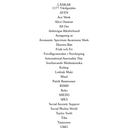
LÄNKAR
1177 Vårdguiden
AVEN
Ace Week
Alice Oseman
All Out
Anhörigas Riksförbund
Antagning.se
Aromantic Spectrum Awareness Week
Djurens Rätt
Frisk och Fri
Frivilligcentralen i Norrköping
International Asexuality Day
Jourhavande Medmänniska
Kuling
Lesbisk Makt
Mind
Patrik Rasmussen
RSMH
Roks
SHEDO
SPES
Social Anxiety Support
Social Phobia World
Taylor Swift
Tilia
Tjejzonen
UMO