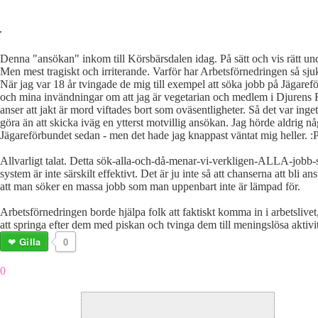
Denna "ansökan" inkom till Körsbärsdalen idag. På sätt och vis rätt un
Men mest tragiskt och irriterande. Varför har Arbetsförnedringen så sjuk
När jag var 18 år tvingade de mig till exempel att söka jobb på Jägaref
och mina invändningar om att jag är vegetarian och medlem i Djurens 
anser att jakt är mord viftades bort som oväsentligheter. Så det var inget
göra än att skicka iväg en ytterst motvillig ansökan. Jag hörde aldrig nå
Jägareförbundet sedan - men det hade jag knappast väntat mig heller. :
Allvarligt talat. Detta sök-alla-och-då-menar-vi-verkligen-ALLA-jobb-
system är inte särskilt effektivt. Det är ju inte så att chanserna att bli an
att man söker en massa jobb som man uppenbart inte är lämpad för.
Arbetsförnedringen borde hjälpa folk att faktiskt komma in i arbetslivet, 
att springa efter dem med piskan och tvinga dem till meningslösa aktivit
Gilla
0
0