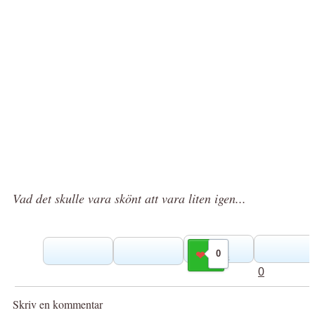
Vad det skulle vara skönt att vara liten igen...
0
Gilla
0
Skriv en kommentar