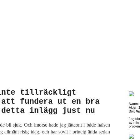
inte tillräckligt
 att fundera ut en bra
Namn:
Ålder:
3
 detta inlägg just nu
Bor:
Va
Jag sk
av min 
ade bli sjuk. Och imorse hade jag jätteont i både halsen
proble
 allmänt risig idag, och har sovit i princip ända sedan