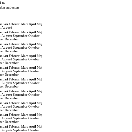
d 🙏
edan studenten
anuari
Februari
Mars
April
Maj
i
Augusti
anuari
Februari
Mars
April
Maj
i
Augusti
September
Oktober
ber
December
anuari
Februari
Mars
April
Maj
i
Augusti
September
Oktober
ber
December
anuari
Februari
Mars
April
Maj
i
Augusti
September
Oktober
ber
December
anuari
Februari
Mars
April
Maj
i
Augusti
September
Oktober
ber
December
anuari
Februari
Mars
April
Maj
i
Augusti
September
Oktober
ber
December
anuari
Februari
Mars
April
Maj
i
Augusti
September
Oktober
ber
December
anuari
Februari
Mars
April
Maj
i
Augusti
September
Oktober
ber
December
anuari
Februari
Mars
April
Maj
i
Augusti
September
Oktober
ber
December
anuari
Februari
Mars
April
Maj
i
Augusti
September
Oktober