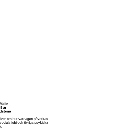
Malin
8 år
dstena
river om hur vardagen påverkas
sociala fobi och övriga psykiska
m.