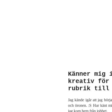
Känner mig 
kreativ för
rubrik till
Jag kände igår att jag börj
och öronen. :S Har känt mig
jag kom hem från jobbet.