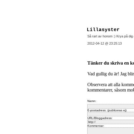
Lillasyster
Så rart av honom :) Krya på di
2012-04-12 @ 23:25:13
Tänker du skriva en 
Vad gullig du är! Jag bli
Observera att alla komm
kommentarer, såsom mobb
Namn:
E-postadress: (publiceras ej)
URL/Bloggadress:
Kommentar: