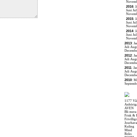
Novem
2016
:
J
Juni
Jul
Novem
2015
:
J
Juni
Jul
Novem
2014
:
J
Juni
Jul
Novem
2013
:
Ja
Juli
Augu
Decemb
2012
:
Ja
Juli
Augu
Decemb
2011
:
Ja
Juli
Augu
Decemb
2010
:
M
Septemb
1177 Vå
Anhörig
AVEN
Bli mera
Frisk & 
Frivilli
Jourhav
Kuling
Mind
Roks