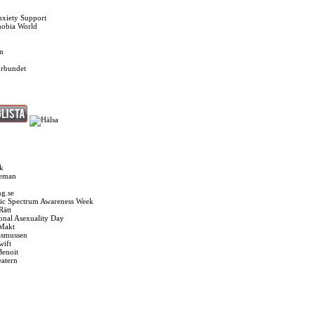
nxiety Support
hobia World
n
örbundet
k
seman
g.se
ic Spectrum Awareness Week
Rätt
ional Asexuality Day
 Makt
asmussen
wift
Benoit
eatern