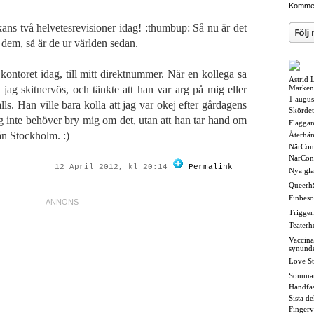
Kommen
ns två helvetesrevisioner idag! :thumbup: Så nu är det
 dem, så är de ur världen sedan.
 kontoret idag, till mitt direktnummer. När en kollega sa
Astrid 
 jag skitnervös, och tänkte att han var arg på mig eller
Marken
1 augus
lls. Han ville bara kolla att jag var okej efter gårdagens
Skördet
ag inte behöver bry mig om det, utan att han tar hand om
Flaggan i
n Stockholm. :)
Återhä
NärCon
NärCon
12 April 2012, kl 20:14
Permalink
Nya gl
Queerh
Finbesö
Triggerf
Teaterh
Vaccina
synund
Love St
Somma
Handfas
Sista d
Fingerv