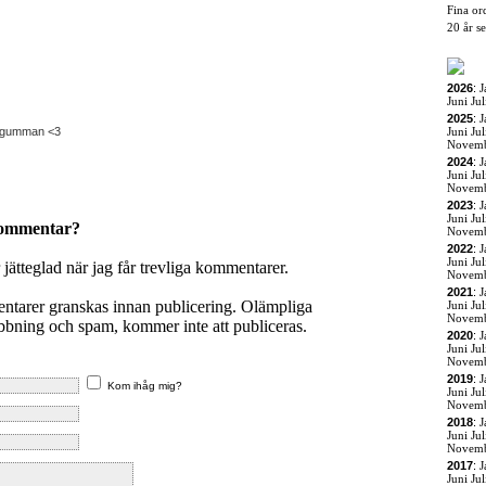
Fina or
20 år s
2026
:
J
Juni
Jul
2025
:
J
g gumman <3
Juni
Jul
Novem
2024
:
J
Juni
Jul
Novem
2023
:
J
Juni
Jul
kommentar?
Novem
2022
:
J
Juni
Jul
r jätteglad när jag får trevliga kommentarer.
Novem
2021
:
J
entarer granskas innan publicering. Olämpliga
Juni
Jul
Novem
ning och spam, kommer inte att publiceras.
2020
:
J
Juni
Jul
Novem
2019
:
J
Kom ihåg mig?
Juni
Jul
Novem
2018
:
J
Juni
Jul
Novem
2017
:
J
Juni
Jul