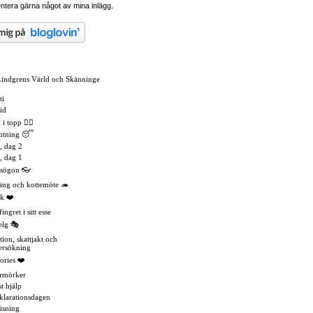
tera gärna något av mina inlägg.
Lindgrens Värld och Skänninge
ti
id
 topp 🏳️‍🌈
mtning 😴
, dag 2
, dag 1
asögon 👓
äng och kottemöte 🦔
k ❤️
ingret i sitt esse
elg 🎭
tion, skattjakt och
ersökning
ories ❤️
rmörker
t hjälp
eklarationsdagen
isning