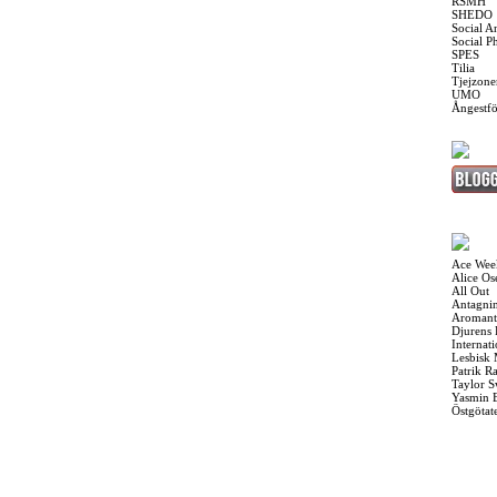
RSMH
SHEDO
Social A
Social P
SPES
Tilia
Tjejzone
UMO
Ångestf
Ace Wee
Alice O
All Out
Antagnin
Aromant
Djurens 
Internat
Lesbisk
Patrik R
Taylor S
Yasmin 
Östgötat