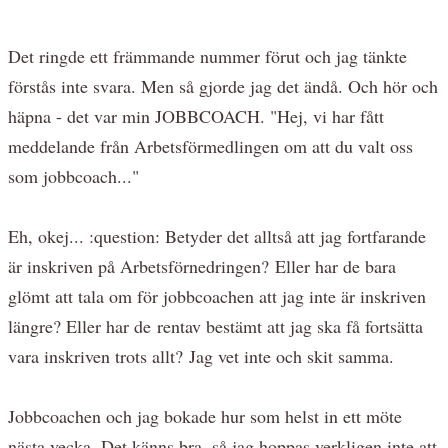
Det ringde ett främmande nummer förut och jag tänkte
förstås inte svara. Men så gjorde jag det ändå. Och hör och
häpna - det var min JOBBCOACH. "Hej, vi har fått
meddelande från Arbetsförmedlingen om att du valt oss
som jobbcoach..."
Eh, okej... :question: Betyder det alltså att jag fortfarande
är inskriven på Arbetsförnedringen? Eller har de bara
glömt att tala om för jobbcoachen att jag inte är inskriven
längre? Eller har de rentav bestämt att jag ska få fortsätta
vara inskriven trots allt? Jag vet inte och skit samma.
Jobbcoachen och jag bokade hur som helst in ett möte
nästa vecka. Det känns bra, så jag hoppas verkligen inte att