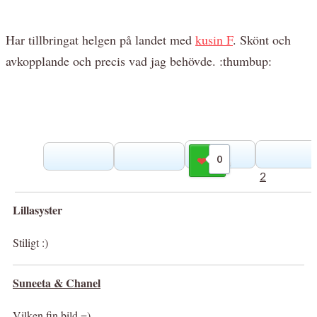
Har tillbringat helgen på landet med
kusin F
. Skönt och
avkopplande och precis vad jag behövde. :thumbup:
0
Gilla
2
Lillasyster
Stiligt :)
Suneeta & Chanel
Vilken fin bild =)