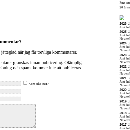
Fina or
20 år s
2026
:
J
Juni
Jul
2025
:
J
Juni
Jul
Novem
kommentar?
2024
:
J
Juni
Jul
Novem
r jätteglad när jag får trevliga kommentarer.
2023
:
J
Juni
Jul
entarer granskas innan publicering. Olämpliga
Novem
2022
:
J
ning och spam, kommer inte att publiceras.
Juni
Jul
Novem
2021
:
J
Juni
Jul
Kom ihåg mig?
Novem
2020
:
J
Juni
Jul
Novem
2019
:
J
Juni
Jul
Novem
2018
:
J
Juni
Jul
Novem
2017
:
J
Juni
Jul