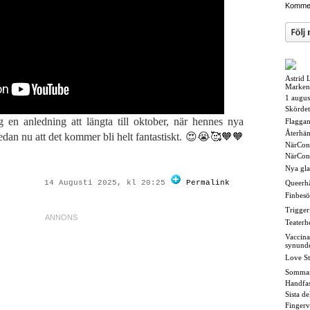
Kommen
Astrid 
Marken
1 augus
Skördet
g en anledning att längta till oktober, när hennes nya
Flaggan i
Återhä
dan nu att det kommer bli helt fantastiskt. 😍😭🥰🧡🧡
NärCon
NärCon
Nya gl
14 Augusti 2025, kl 20:25
Permalink
Queerh
Finbesö
Triggerf
Teaterh
Vaccina
synund
Love St
Somma
Handfas
Sista d
Fingerv