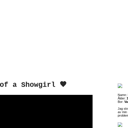
of a Showgirl 🧡
Namn:
Ålder:
3
Bor:
Va
Jag sk
av min 
proble