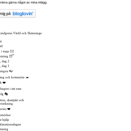
tera gärna något av mina inlägg.
Lindgrens Värld och Skänninge
ti
id
 topp 🏳️‍🌈
mtning 😴
, dag 2
, dag 1
asögon 👓
äng och kottemöte 🦔
k ❤️
ingret i sitt esse
elg 🎭
tion, skattjakt och
ersökning
ories ❤️
rmörker
t hjälp
eklarationsdagen
isning