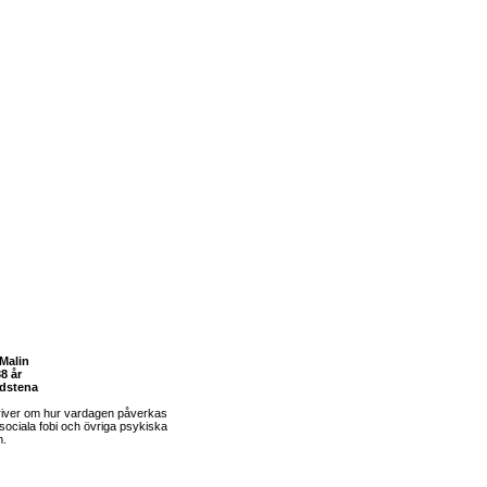
Malin
8 år
dstena
river om hur vardagen påverkas
sociala fobi och övriga psykiska
m.