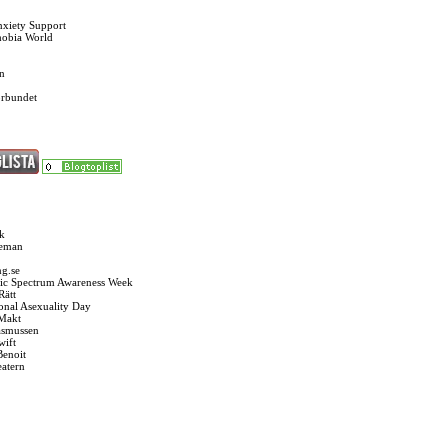
nxiety Support
hobia World
n
örbundet
k
seman
g.se
ic Spectrum Awareness Week
Rätt
ional Asexuality Day
 Makt
asmussen
wift
Benoit
eatern