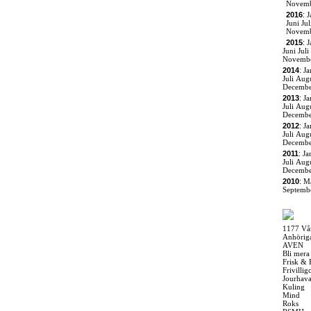
Novem
2016
:
J
Juni
Jul
Novem
2015
:
J
Juni
Juli
Novemb
2014
:
Ja
Juli
Augu
Decemb
2013
:
Ja
Juli
Augu
Decemb
2012
:
Ja
Juli
Augu
Decemb
2011
:
Ja
Juli
Augu
Decemb
2010
:
M
Septemb
1177 Vå
Anhörig
AVEN
Bli mera
Frisk & 
Frivilli
Jourhav
Kuling
Mind
Roks