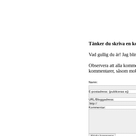
Tänker du skriva en 
Vad gullig du är! Jag bli
Observera att alla komm
kommentarer, såsom mobb
Namn:
E-postadress: (publiceras ej)
URL/Bloggadress:
Kommentar: