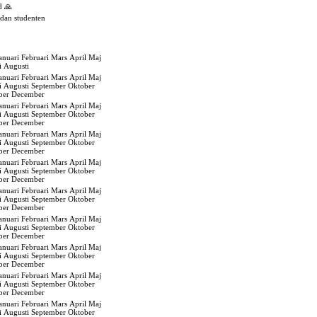
d 🙏
edan studenten
anuari
Februari
Mars
April
Maj
i
Augusti
anuari
Februari
Mars
April
Maj
i
Augusti
September
Oktober
ber
December
anuari
Februari
Mars
April
Maj
i
Augusti
September
Oktober
ber
December
anuari
Februari
Mars
April
Maj
i
Augusti
September
Oktober
ber
December
anuari
Februari
Mars
April
Maj
i
Augusti
September
Oktober
ber
December
anuari
Februari
Mars
April
Maj
i
Augusti
September
Oktober
ber
December
anuari
Februari
Mars
April
Maj
i
Augusti
September
Oktober
ber
December
anuari
Februari
Mars
April
Maj
i
Augusti
September
Oktober
ber
December
anuari
Februari
Mars
April
Maj
i
Augusti
September
Oktober
ber
December
anuari
Februari
Mars
April
Maj
i
Augusti
September
Oktober