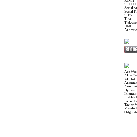
RSMH
SHEDO
Social A
Social P
SPES
Tilia
Tjejzone
UMO
Ångestf
Ace Wee
Alice O
All Out
Antagnin
Aromant
Djurens 
Internat
Lesbisk
Patrik R
Taylor S
Yasmin 
Östgötat