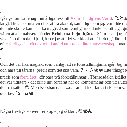
Igår genomförde jag min årliga resa till
Astrid Lindgrens Värld
. 🥰🌸 J
längtat hela sommaren efter att få åka dit, samtidigt som jag varit lite oro
det inte skulle kännas lika magiskt som vanligt med tanke på att jag ägn
våren åt att analysera sönder
Bröderna Lejonhjärta
. Så trots att jag p
velat åka dit redan i juni, inser jag att det var klokt att låta det gå lite tid
efter
färdigställandet av min kandidatuppsats i litteraturvetenskap
innan 
🙏
Och det var lika magiskt som vanligt att se föreställningarna igår. Jag 
och nära till tårarna, precis som det ska vara. 🥰😭🌸🕊❤️ Lite tråkigt b
precis som
förra året
, kör bara två föreställningar i Törnrosdalen istället
det var tidigare - det blir sjukt forcerat när de komprimerar och uteslute
det här sättet. ☹️ Men Körsbärsdalen...där är allt lika fantastiskt som va
och lov. 🥰🙏🌸🕊
Några trevliga souvenirer köpte jag såklart. 😍🕊🐲