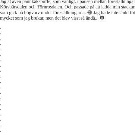
Jag åt även pannkaksbuffé, som vanligt, i pausen mellan föreställningar
Körsbärsdalen och Törnrosdalen. Och passade på att ladda min stackars
som gick på högvarv under föreställningarna. 😅 Jag hade inte tänkt fot
mycket som jag brukar, men det blev visst så ändå... 🙈