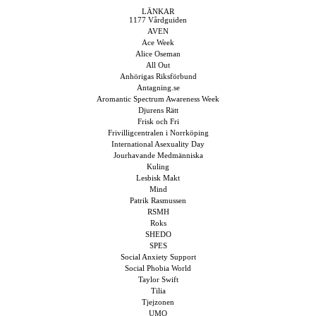
LÄNKAR
1177 Vårdguiden
AVEN
Ace Week
Alice Oseman
All Out
Anhörigas Riksförbund
Antagning.se
Aromantic Spectrum Awareness Week
Djurens Rätt
Frisk och Fri
Frivilligcentralen i Norrköping
International Asexuality Day
Jourhavande Medmänniska
Kuling
Lesbisk Makt
Mind
Patrik Rasmussen
RSMH
Roks
SHEDO
SPES
Social Anxiety Support
Social Phobia World
Taylor Swift
Tilia
Tjejzonen
UMO