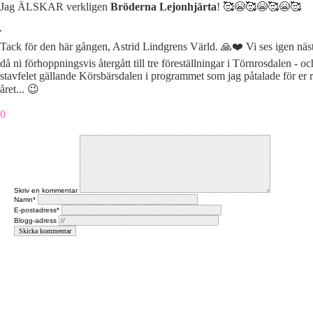
Jag ÄLSKAR verkligen
Bröderna Lejonhjärta
! 🥰😭🥰😭🥰😭🥰
Tack för den här gången, Astrid Lindgrens Värld. 🙏❤️ Vi ses igen nä
då ni förhoppningsvis återgått till tre föreställningar i Törnrosdalen - och
stavfelet gällande Körsbärsdalen i programmet som jag påtalade för er 
året... 😉
0
Skriv en kommentar
Namn*
E-postadress*
Blogg-adress