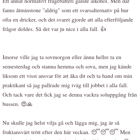
Ett annat normativt frågebatteri gällde alkohol. Men där
fanns åtminstone "aldrig" som ett svarsalternativ på hur
ofta en dricker, och det svaret gjorde att alla efterföljande
frågor doldes. Så det var ju nice i alla fall. 👍
Imorse ville jag ta sovmorgon eller ännu hellre ta en
semesterdag och stanna hemma och sova, men jag kände
liksom ett visst ansvar för att åka dit och ta hand om min
praktikant så jag pallrade mig iväg till jobbet i alla fall.
Och tack vare det fick jag se denna vackra soluppgång från
bussen. 😍🙏
Nu skulle jag helst vilja gå och lägga mig, jag är så
fruktansvärt trött efter den här veckan. 😴😴😴 Men