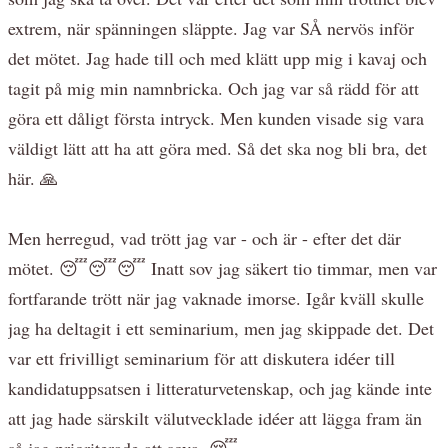
extrem, när spänningen släppte. Jag var SÅ nervös inför
det mötet. Jag hade till och med klätt upp mig i kavaj och
tagit på mig min namnbricka. Och jag var så rädd för att
göra ett dåligt första intryck. Men kunden visade sig vara
väldigt lätt att ha att göra med. Så det ska nog bli bra, det
här. 🙏
Men herregud, vad trött jag var - och är - efter det där
mötet. 😴😴😴 Inatt sov jag säkert tio timmar, men var
fortfarande trött när jag vaknade imorse. Igår kväll skulle
jag ha deltagit i ett seminarium, men jag skippade det. Det
var ett frivilligt seminarium för att diskutera idéer till
kandidatuppsatsen i litteraturvetenskap, och jag kände inte
att jag hade särskilt välutvecklade idéer att lägga fram än
så jag prioriterade att sova. 😴