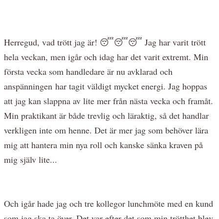
Herregud, vad trött jag är! 😴😴😴 Jag har varit trött
hela veckan, men igår och idag har det varit extremt. Min
första vecka som handledare är nu avklarad och
anspänningen har tagit väldigt mycket energi. Jag hoppas
att jag kan slappna av lite mer från nästa vecka och framåt.
Min praktikant är både trevlig och läraktig, så det handlar
verkligen inte om henne. Det är mer jag som behöver lära
mig att hantera min nya roll och kanske sänka kraven på
mig själv lite...
Och igår hade jag och tre kollegor lunchmöte med en kund
som jag ska ta över. Det var efter det som min trötthet blev