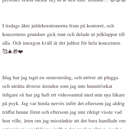
I tisdags åkte juldekorationerna fram på kontoret, och
koncernens grundare gick runt och delade ut julklappar till
alla. Och imorgon kväll är det julfest för hela koncernen.
🥰🎄🎁❤️
Idag har jag tagit en semesterdag, och utöver att plugga
och uträtta diverse ärenden som jag inte hunnit/orkat
tidigare så har jag haft ett videosamtal med min nya läkare
på psyk. Jag var himla nervös inför det eftersom jag aldrig
träffat henne förut och eftersom jag inte riktigt visste vad
hon ville, även om jag misstänkte att det bara handlade om
rutinmässig uppföljning (vilket det mycket riktigt gjorde).