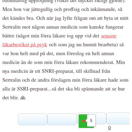
Men hon var jättegullig och proffsig och inkännande, så
det kändes bra. Och när jag lyfte frågan om att byta ut mitt
Sertralin mot någon annan medicin som kanske fungerar
bättre (något min förra läkare tog upp vid det
senaste
läkarbesöket på psyk
och som jag nu hunnit bearbeta) så
var hon helt med på det, men föreslog en helt annan
medicin än de som min förra läkare rekommenderat. Min
nya medicin är ett SNRI-preparat, till skillnad från
Sertralin och de andra förslagen min förra läkare hade som
alla är SSRI-preparat...så det ska bli spännande att se hur
det blir. 🙏
5
Gilla
0