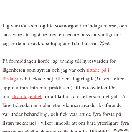
Jag var trött och tog lite sovmorgon i måndags morse, och
tack vare att jag åkte med en senare buss än vanligt fick
jag se denna vackra soluppgång från bussen. 😍🙏
På förmiddagen hörde jag av mig till hyresvärden för
lägenheten som syrran och jag var och
tittade på i
lördags
och tackade nej till den. Jag ringde(!) även (efter
uppmuntran från min praktikant) till hyresvärden för
min
drömlägenhet
för att kolla status eftersom det gått så
lång tid sedan anmälan stängde men ärendet fortfarande
var under behandling, och fick veta att de fyra första på
listan tackat nej - vilket innebär att om bara ytterligare fyra
personer också tackar nej så är den min. Iiiiihhh!!! 😍😍😍