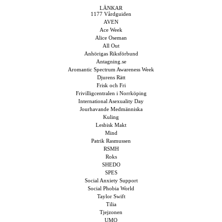
LÄNKAR
1177 Vårdguiden
AVEN
Ace Week
Alice Oseman
All Out
Anhörigas Riksförbund
Antagning.se
Aromantic Spectrum Awareness Week
Djurens Rätt
Frisk och Fri
Frivilligcentralen i Norrköping
International Asexuality Day
Jourhavande Medmänniska
Kuling
Lesbisk Makt
Mind
Patrik Rasmussen
RSMH
Roks
SHEDO
SPES
Social Anxiety Support
Social Phobia World
Taylor Swift
Tilia
Tjejzonen
UMO