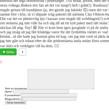
innehöll det inga brassestolar i pridefärger. Två stolar, javisst, men det 
stora vräkiga åbäken (tro fan att det var tungt!) helt i grått(!). Buuhuuu
ringde genast till kundtjänst (ja, det gjorde jag faktiskt 😊) men det var 
samtal före i kön, så vi släpade iväg paketet till närmsta Clas Ohlson-buti
Där var det en jättetrevlig tjej i kassan som ringde till webblagret(?) oc
om stolarna jag inte ville ha och såg till att ett nytt paket med rätt stola
skickas till mig. Yay! 😄 När vi kom hem igen googlade vi på de andra 
och jag insåg att jag fått felaktiga varor för det fyrdubbla värdet av vad
betalat...så där hade jag kunnat göra ett kap, om jag inte varit så jäkla 
jag inte gått och trånat efter de där pridestolarna ända sedan förra som
var slut) och verkligen vill ha dem. 🏳️‍🌈
Gilla
1
0
Skriv en kommentar
Namn*
E-postadress*
Blogg-adress