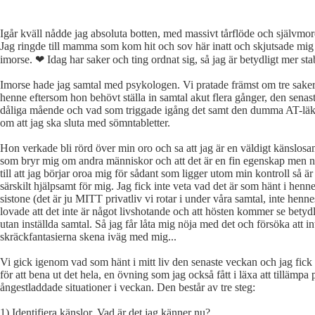
Igår kväll nådde jag absoluta botten, med massivt tårflöde och självmo
Jag ringde till mamma som kom hit och sov här inatt och skjutsade mig t
imorse. ❤ Idag har saker och ting ordnat sig, så jag är betydligt mer sta
Imorse hade jag samtal med psykologen. Vi pratade främst om tre saker
henne eftersom hon behövt ställa in samtal akut flera gånger, den senas
dåliga mående och vad som triggade igång det samt den dumma AT-läk
om att jag ska sluta med sömntabletter.
Hon verkade bli rörd över min oro och sa att jag är en väldigt känslos
som bryr mig om andra människor och att det är en fin egenskap men nä
till att jag börjar oroa mig för sådant som ligger utom min kontroll så är 
särskilt hjälpsamt för mig. Jag fick inte veta vad det är som hänt i henne
sistone (det är ju MITT privatliv vi rotar i under våra samtal, inte henn
lovade att det inte är något livshotande och att hösten kommer se betydli
utan inställda samtal. Så jag får låta mig nöja med det och försöka att in
skräckfantasierna skena iväg med mig...
Vi gick igenom vad som hänt i mitt liv den senaste veckan och jag fick
för att bena ut det hela, en övning som jag också fått i läxa att tillämpa 
ångestladdade situationer i veckan. Den består av tre steg:
1) Identifiera känslor. Vad är det jag känner nu?