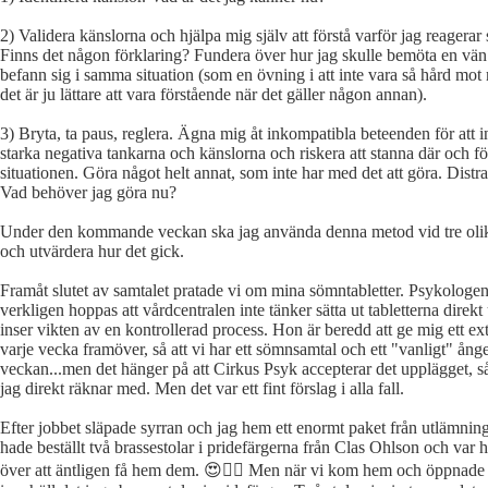
2) Validera känslorna och hjälpa mig själv att förstå varför jag reagerar
Finns det någon förklaring? Fundera över hur jag skulle bemöta en vä
befann sig i samma situation (som en övning i att inte vara så hård mot 
det är ju lättare att vara förstående när det gäller någon annan).
3) Bryta, ta paus, reglera. Ägna mig åt inkompatibla beteenden för att in
starka negativa tankarna och känslorna och riskera att stanna där och fö
situationen. Göra något helt annat, som inte har med det att göra. Distr
Vad behöver jag göra nu?
Under den kommande veckan ska jag använda denna metod vid tre olika
och utvärdera hur det gick.
Framåt slutet av samtalet pratade vi om mina sömntabletter. Psykologen
verkligen hoppas att vårdcentralen inte tänker sätta ut tabletterna direkt 
inser vikten av en kontrollerad process. Hon är beredd att ge mig ett ex
varje vecka framöver, så att vi har ett sömnsamtal och ett "vanligt" ånge
veckan...men det hänger på att Cirkus Psyk accepterar det upplägget, så
jag direkt räknar med. Men det var ett fint förslag i alla fall.
Efter jobbet släpade syrran och jag hem ett enormt paket från utlämnings
hade beställt två brassestolar i pridefärgerna från Clas Ohlson och var h
över att äntligen få hem dem. 😍🏳️‍🌈 Men när vi kom hem och öppnade