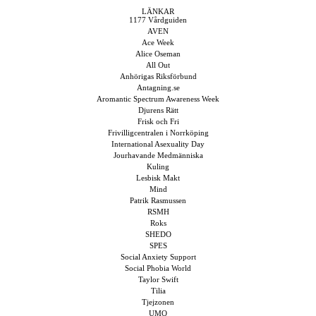
LÄNKAR
1177 Vårdguiden
AVEN
Ace Week
Alice Oseman
All Out
Anhörigas Riksförbund
Antagning.se
Aromantic Spectrum Awareness Week
Djurens Rätt
Frisk och Fri
Frivilligcentralen i Norrköping
International Asexuality Day
Jourhavande Medmänniska
Kuling
Lesbisk Makt
Mind
Patrik Rasmussen
RSMH
Roks
SHEDO
SPES
Social Anxiety Support
Social Phobia World
Taylor Swift
Tilia
Tjejzonen
UMO