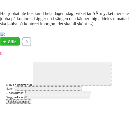
Har jobbat ute hos kund hela dagen idag, vilket tar SÅ mycket mer ener
jobba på kontoret. Ligger nu i sängen och känner mig alldeles utmattad.
ska jobba på kontoret imorgon, det ska bli skönt. :-)
Gilla
0
0
Skriv en kommentar
Namn*
E-postadress*
Blogg-adress