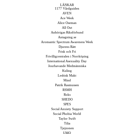
LÄNKAR
1177 Vårdguiden
AVEN
Ace Week
Alice Oseman
All Out
Anhörigas Riksförbund
Antagning.se
Aromantic Spectrum Awareness Week
Djurens Rätt
Frisk och Fri
Frivilligcentralen i Norrköping
International Asexuality Day
Jourhavande Medmänniska
Kuling
Lesbisk Makt
Mind
Patrik Rasmussen
RSMH
Roks
SHEDO
SPES
Social Anxiety Support
Social Phobia World
Taylor Swift
Tilia
Tjejzonen
UMO