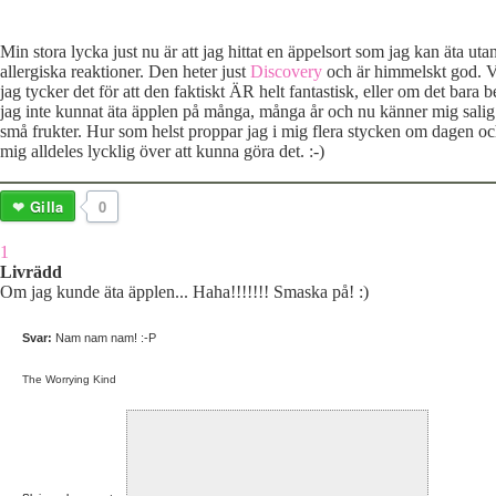
Min stora lycka just nu är att jag hittat en äppelsort som jag kan äta utan
allergiska reaktioner. Den heter just
Discovery
och är himmelskt god. V
jag tycker det för att den faktiskt ÄR helt fantastisk, eller om det bara b
jag inte kunnat äta äpplen på många, många år och nu känner mig salig
små frukter. Hur som helst proppar jag i mig flera stycken om dagen o
mig alldeles lycklig över att kunna göra det. :-)
Gilla
0
1
Livrädd
Om jag kunde äta äpplen... Haha!!!!!!! Smaska på! :)
Svar:
Nam nam nam! :-P
The Worrying Kind