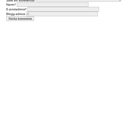
Skriv en kommentar
Namn*
E-postadress*
Blogg-adress