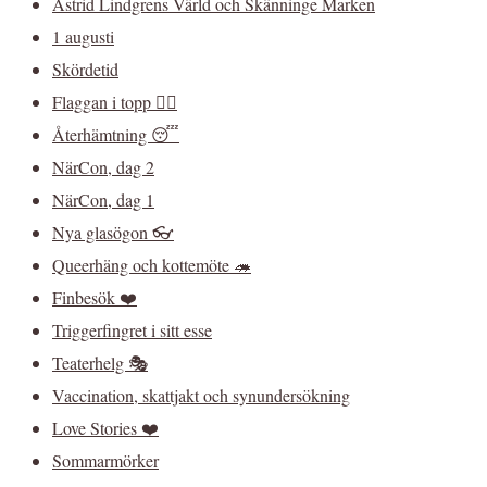
Astrid Lindgrens Värld och Skänninge Marken
1 augusti
Skördetid
Flaggan i topp 🏳️‍🌈
Återhämtning 😴
NärCon, dag 2
NärCon, dag 1
Nya glasögon 👓
Queerhäng och kottemöte 🦔
Finbesök ❤️
Triggerfingret i sitt esse
Teaterhelg 🎭
Vaccination, skattjakt och synundersökning
Love Stories ❤️
Sommarmörker