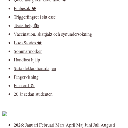
Finbesök ❤️
Triggerfingret i sitt esse
Teaterhelg 🎭
Vaccination, skattjakt och synundersökning
Love Stories ❤️
Sommarmörker
Handfast hjälp
Sista deklarationsdagen
Fingervisning
Fina ord 🙏
20 år sedan studenten
2026
:
Januari
Februari
Mars
April
Maj
Juni
Juli
Augusti