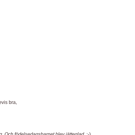
evis bra,
emang. Och födelsedagsbarnet blev jätteglad.
:-)