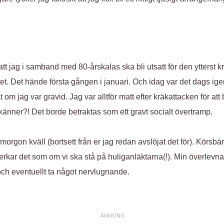
 att jag i samband med 80-årskalas ska bli utsatt för den ytters
tet. Det hände första gången i januari. Och idag var det dags ige
om jag var gravid. Jag var alltför matt efter kräkattacken för att 
ns känner?! Det borde betraktas som ett gravt socialt övertramp.
imorgon kväll (bortsett från er jag redan avslöjat det för). Körsb
verkar det som om vi ska stå på huliganläktarna(!). Min överlevnad
och eventuellt ta något nervlugnande.