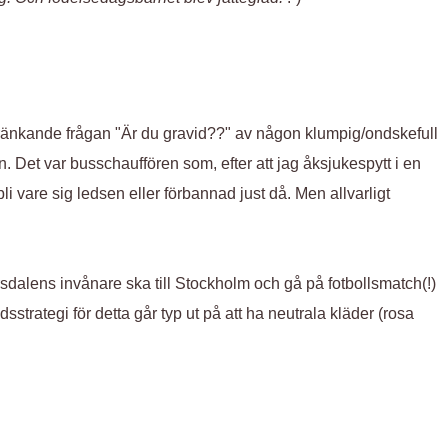
t kränkande frågan "Är du gravid??" av någon klumpig/ondskefull
n. Det var busschauffören som, efter att jag åksjukespytt i en
bli vare sig ledsen eller förbannad just då. Men allvarligt
ärsdalens invånare ska till Stockholm och gå på fotbollsmatch(!)
sstrategi för detta går typ ut på att ha neutrala kläder (rosa