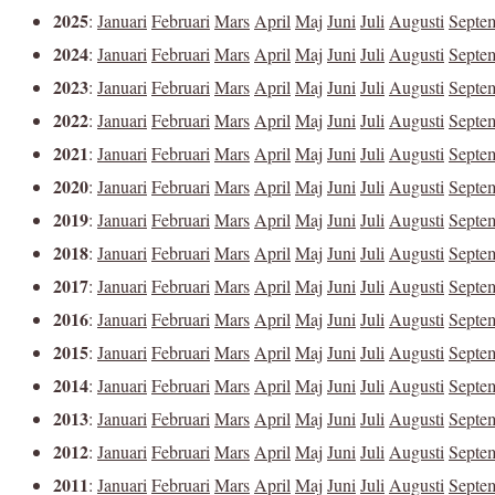
2025
:
Januari
Februari
Mars
April
Maj
Juni
Juli
Augusti
Septe
2024
:
Januari
Februari
Mars
April
Maj
Juni
Juli
Augusti
Septe
2023
:
Januari
Februari
Mars
April
Maj
Juni
Juli
Augusti
Septe
2022
:
Januari
Februari
Mars
April
Maj
Juni
Juli
Augusti
Septe
2021
:
Januari
Februari
Mars
April
Maj
Juni
Juli
Augusti
Septe
2020
:
Januari
Februari
Mars
April
Maj
Juni
Juli
Augusti
Septe
2019
:
Januari
Februari
Mars
April
Maj
Juni
Juli
Augusti
Septe
2018
:
Januari
Februari
Mars
April
Maj
Juni
Juli
Augusti
Septe
2017
:
Januari
Februari
Mars
April
Maj
Juni
Juli
Augusti
Septe
2016
:
Januari
Februari
Mars
April
Maj
Juni
Juli
Augusti
Septe
2015
:
Januari
Februari
Mars
April
Maj
Juni
Juli
Augusti
Septe
2014
:
Januari
Februari
Mars
April
Maj
Juni
Juli
Augusti
Septe
2013
:
Januari
Februari
Mars
April
Maj
Juni
Juli
Augusti
Septe
2012
:
Januari
Februari
Mars
April
Maj
Juni
Juli
Augusti
Septe
2011
:
Januari
Februari
Mars
April
Maj
Juni
Juli
Augusti
Septe