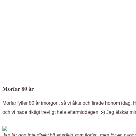
Morfar 80 år
Morfar fyller 80 år imorgon, så vi åkte och firade honom idag
och vi hade riktigt trevligt hela eftermiddagen. :-) Jag älskar 
Jag lär nog inte direkt bli a
nställd som florist, men för en nybörj