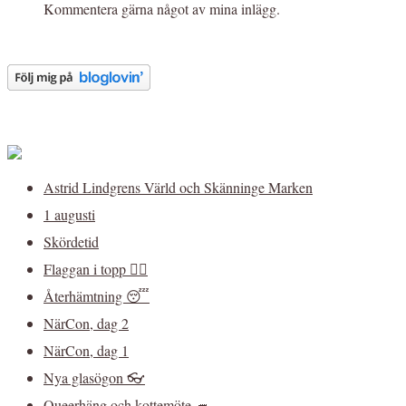
Kommentera gärna något av mina inlägg.
Astrid Lindgrens Värld och Skänninge Marken
1 augusti
Skördetid
Flaggan i topp 🏳️‍🌈
Återhämtning 😴
NärCon, dag 2
NärCon, dag 1
Nya glasögon 👓
Queerhäng och kottemöte 🦔