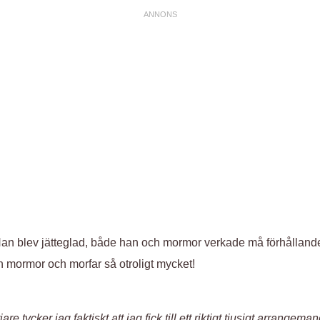
. Han blev jätteglad, både han och mormor verkade må förhålland
min mormor och morfar så otroligt mycket!
are tycker jag faktiskt att jag fick till ett riktigt tjusigt arrang