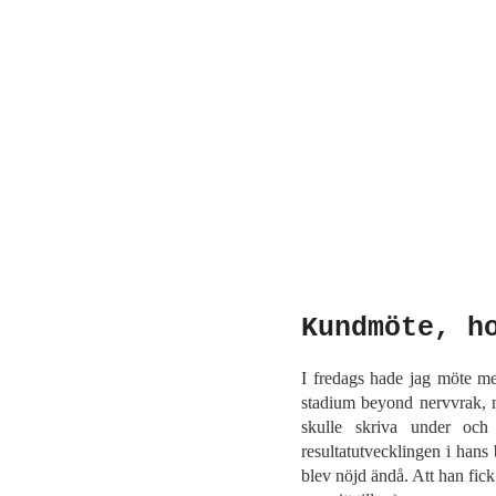
Kundmöte, h
I fredags hade jag möte med
stadium beyond nervvrak, 
skulle skriva under och 
resultatutvecklingen i hans 
blev nöjd ändå. Att han fic