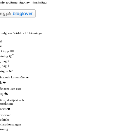
tera gärna något av mina inlägg.
Lindgrens Värld och Skänninge
ti
id
 topp 🏳️‍🌈
mtning 😴
, dag 2
, dag 1
asögon 👓
äng och kottemöte 🦔
k ❤️
ingret i sitt esse
elg 🎭
tion, skattjakt och
ersökning
ories ❤️
rmörker
t hjälp
eklarationsdagen
isning