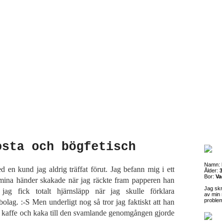
osta och bögfetisch
Namn:
 en kund jag aldrig träffat förut. Jag befann mig i ett
Ålder:
3
Bor:
Va
mina händer skakade när jag räckte fram papperen han
Jag sk
jag fick totalt hjärnsläpp när jag skulle förklara
av min 
proble
bolag. :-S Men underligt nog så tror jag faktiskt att han
k kaffe och kaka till den svamlande genomgången gjorde