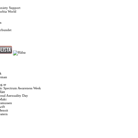
nxiety Support
hobia World
n
örbundet
k
seman
g.se
ic Spectrum Awareness Week
Rätt
ional Asexuality Day
 Makt
asmussen
wift
Benoit
eatern