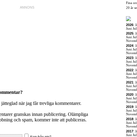
Fina or
20 år s
2026
:
J
Juni
Jul
2025
:
J
Juni
Jul
Novem
2024
:
J
Juni
Jul
Novem
2023
:
J
Juni
Jul
Novem
2022
:
J
Juni
Jul
Novem
2021
:
J
Juni
Jul
Novem
kommentar?
2020
:
J
Juni
Jul
Novem
r jätteglad när jag får trevliga kommentarer.
2019
:
J
Juni
Jul
entarer granskas innan publicering. Olämpliga
Novem
ning och spam, kommer inte att publiceras.
2018
:
J
Juni
Jul
Novem
2017
:
J
Juni
Jul
Kom ihåg mig?