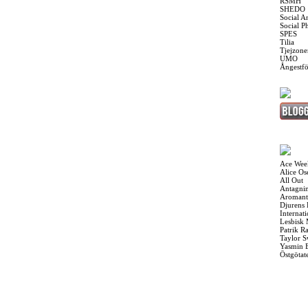
RSMH
SHEDO
Social A
Social P
SPES
Tilia
Tjejzone
UMO
Ångestf
Ace Wee
Alice O
All Out
Antagnin
Aromant
Djurens 
Internat
Lesbisk
Patrik R
Taylor S
Yasmin 
Östgötat