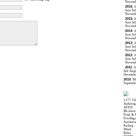
Novem
2016
:
J
Juni
Jul
Novem
2015
:
J
Juni
Jul
Novem
2014
:
J
Juni
Jul
Novem
2013
:
J
Juni
Jul
Novem
2012
:
J
Juni
Jul
Novem
2011
:
J
Juli
Augu
Decemb
2010
:
M
Septemb
1177 Vå
Anhörig
AVEN
Bli mera
Frisk & 
Frivilli
Jourhav
Kuling
Mind
Roks