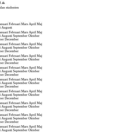
d 🙏
edan studenten
anuari
Februari
Mars
April
Maj
i
Augusti
anuari
Februari
Mars
April
Maj
i
Augusti
September
Oktober
ber
December
anuari
Februari
Mars
April
Maj
i
Augusti
September
Oktober
ber
December
anuari
Februari
Mars
April
Maj
i
Augusti
September
Oktober
ber
December
anuari
Februari
Mars
April
Maj
i
Augusti
September
Oktober
ber
December
anuari
Februari
Mars
April
Maj
i
Augusti
September
Oktober
ber
December
anuari
Februari
Mars
April
Maj
i
Augusti
September
Oktober
ber
December
anuari
Februari
Mars
April
Maj
i
Augusti
September
Oktober
ber
December
anuari
Februari
Mars
April
Maj
i
Augusti
September
Oktober
ber
December
anuari
Februari
Mars
April
Maj
i
Augusti
September
Oktober