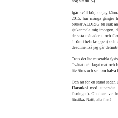
nog sitt till. ;-)
Igår kväll började jag känna
2015, hur många gånger har 
brukar ALDRIG bli sjuk anna
sjukanmäla mig imorgon, det
de sista månaderna och förre
är öm i hela kroppen) och 
deadline...så jag går definit
Trots det lite miserabla fysi
Tvättat och lagat mat och b
lite Sims och sett om halva
Och nu för en stund sedan u
Hatsukoi
med supersöta K
läsningen). Oh dear...vet 
försöka. Natti, alla fina!