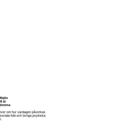
Malin
8 år
dstena
river om hur vardagen påverkas
sociala fobi och övriga psykiska
m.