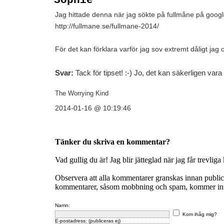
Sophie
Jag hittade denna när jag sökte på fullmåne på googl
http://fullmane.se/fullmane-2014/
För det kan förklara varför jag sov extremt dåligt jag o
Svar:
Tack för tipset! :-) Jo, det kan säkerligen vara en
The Worrying Kind
2014-01-16 @ 10:19:46
Tänker du skriva en kommentar?
Vad gullig du är! Jag blir jätteglad när jag får trevlig
Observera att alla kommentarer granskas innan publi
kommentarer, såsom mobbning och spam, kommer inte 
Namn:
Kom ihåg mig?
E-postadress: (publiceras ej)