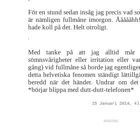
För en stund sedan insåg jag precis vad s
är nämligen fullmåne imorgon. Åååååhh!!
hade koll på det. Helt otroligt.
Med tanke på att jag alltid mår s
sömnsvårigheter eller irritation eller va
gång) vid fullmåne så borde jag egentlige
detta helvetiska fenomen ständigt lättillgä
beredd när det händer. Undrar om det 
*börjar blippa med dutt-dutt-telefonen*
15 Januari 2014, kl