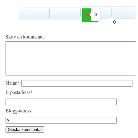
0
Gilla
0
Skriv en kommentar
Namn*
E-postadress*
Blogg-adress