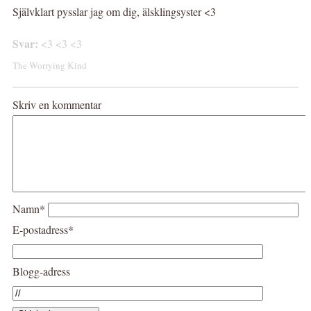
Självklart pysslar jag om dig, älsklingsyster <3
Svar:
<3 <3 <3
The Worrying Kind
Skriv en kommentar
Namn*
E-postadress*
Blogg-adress