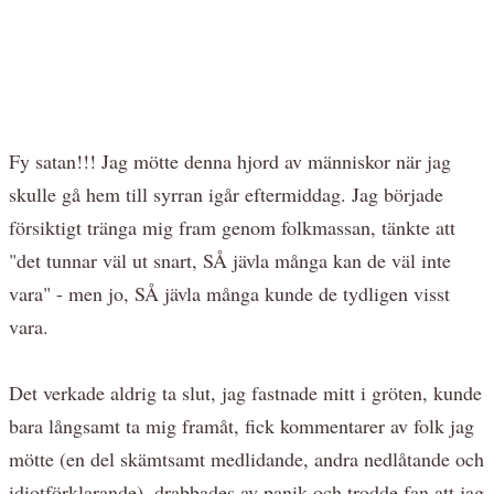
Fy satan!!! Jag mötte denna hjord av människor när jag
skulle gå hem till syrran igår eftermiddag. Jag började
försiktigt tränga mig fram genom folkmassan, tänkte att
"det tunnar väl ut snart, SÅ jävla många kan de väl inte
vara" - men jo, SÅ jävla många kunde de tydligen visst
vara.
Det verkade aldrig ta slut, jag fastnade mitt i gröten, kunde
bara långsamt ta mig framåt, fick kommentarer av folk jag
mötte (en del skämtsamt medlidande, andra nedlåtande och
idiotförklarande), drabbades av panik och trodde fan att jag