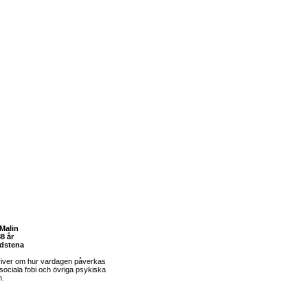
Malin
8 år
dstena
river om hur vardagen påverkas
sociala fobi och övriga psykiska
m.