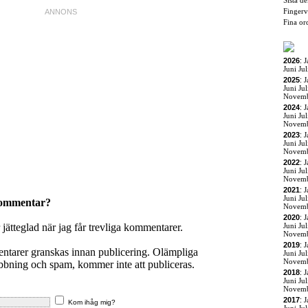
Sista d
Fingerv
Fina or
2026
:
J
Juni
Jul
2025
:
J
Juni
Jul
Novem
2024
:
J
Juni
Jul
Novem
2023
:
J
Juni
Jul
Novem
2022
:
J
Juni
Jul
Novem
2021
:
J
Juni
Jul
kommentar?
Novem
2020
:
J
r jätteglad när jag får trevliga kommentarer.
Juni
Jul
Novem
2019
:
J
entarer granskas innan publicering. Olämpliga
Juni
Jul
Novem
ning och spam, kommer inte att publiceras.
2018
:
J
Juni
Jul
Novem
2017
:
J
Kom ihåg mig?