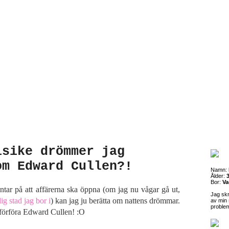
lsike drömmer jag
om Edward Cullen?!
Namn:
Ålder:
3
Bor:
Va
ntar på att affärerna ska öppna (om jag nu vågar gå ut,
Jag sk
lig stad jag bor i
) kan jag ju berätta om nattens drömmar.
av min 
proble
 förföra Edward Cullen! :O