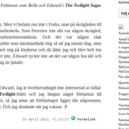
Kommen
t Pattinson som Bella och Edward i
The Twilight Saga:
kt. Men vi befann oss inte i Forks, utan på skolgården till
adieskola. Som förresten inte alls var någon skolgård,
Systerd
drarhem/internatskola. Och det var någon elak
Astrid 
ubbe som misshandlade mig så att jag nästan dog, men
Marken
1 augus
d mig på kinderna och då läkte jag och blev helt bra
Skördet
t inte, Edward tyckte inte att det var någon bra idé och
Flaggan i
ag än tjatade.
Återhä
NärCon
NärCon
Nya gl
Queerh
dward. Jag är överhuvudtaget inte intresserad av killar.
Finbesö
Twilight
-frälst och jag längtar något förbannat till
Triggerf
Teaterh
n, så jag antar att förklaringen ligger där någonstans.
Vaccina
. Och jag skrattade när jag vaknat. :P
synund
Love St
29 April 2012, kl 11:17
Permalink
Somma
Handfas