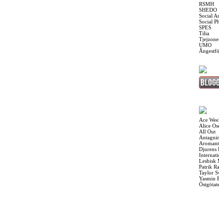
RSMH
SHEDO
Social A
Social P
SPES
Tilia
Tjejzone
UMO
Ångestf
Ace Wee
Alice O
All Out
Antagnin
Aromant
Djurens 
Internat
Lesbisk
Patrik R
Taylor S
Yasmin 
Östgötat