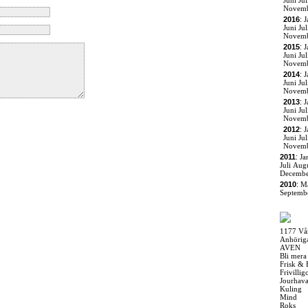
Juni
Jul
Novem
2016
:
J
Juni
Jul
Novem
2015
:
J
Juni
Jul
Novem
2014
:
J
Juni
Jul
Novem
2013
:
J
Juni
Jul
Novem
2012
:
J
Juni
Jul
Novem
2011
:
Ja
Juli
Augu
Decemb
2010
:
M
Septemb
1177 Vå
Anhörig
AVEN
Bli mera
Frisk & 
Frivilli
Jourhav
Kuling
Mind
Roks