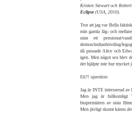
Kristen Stewart och Rober
Eclipse
(USA, 2010).
Tror att jag var Bella faktis
min gamla låg- och mellanst
utan ett pensionat/van
demon/indianhövding/legog
då pussade Alice och Edwar
igen. Men något sex blev de
det hjälpte inte hur mycket j
Eh?! :question:
Jag är INTE intresserad av E
Men jag är fullkomligt
biopremiären av sista filme
Men jävligt skumt känns det