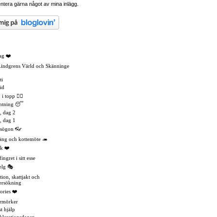
tera gärna något av mina inlägg.
ag ❤️
Lindgrens Värld och Skänninge
ti
id
 topp 🏳️‍🌈
mtning 😴
, dag 2
, dag 1
asögon 👓
äng och kottemöte 🦔
k ❤️
ingret i sitt esse
elg 🎭
tion, skattjakt och
ersökning
ories ❤️
rmörker
t hjälp