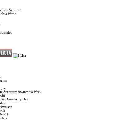
nxiety Support
hobia World
n
örbundet
k
seman
g.se
ic Spectrum Awareness Week
Rätt
ional Asexuality Day
 Makt
asmussen
wift
Benoit
eatern