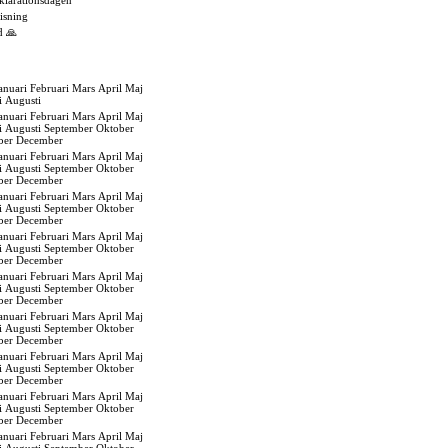
eklarationsdagen
isning
d 🙏
anuari
Februari
Mars
April
Maj
i
Augusti
anuari
Februari
Mars
April
Maj
i
Augusti
September
Oktober
ber
December
anuari
Februari
Mars
April
Maj
i
Augusti
September
Oktober
ber
December
anuari
Februari
Mars
April
Maj
i
Augusti
September
Oktober
ber
December
anuari
Februari
Mars
April
Maj
i
Augusti
September
Oktober
ber
December
anuari
Februari
Mars
April
Maj
i
Augusti
September
Oktober
ber
December
anuari
Februari
Mars
April
Maj
i
Augusti
September
Oktober
ber
December
anuari
Februari
Mars
April
Maj
i
Augusti
September
Oktober
ber
December
anuari
Februari
Mars
April
Maj
i
Augusti
September
Oktober
ber
December
anuari
Februari
Mars
April
Maj