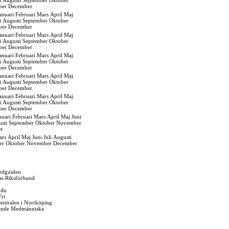
i
Augusti
September
Oktober
ber
December
anuari
Februari
Mars
April
Maj
i
Augusti
September
Oktober
ber
December
anuari
Februari
Mars
April
Maj
i
Augusti
September
Oktober
ber
December
anuari
Februari
Mars
April
Maj
i
Augusti
September
Oktober
ber
December
anuari
Februari
Mars
April
Maj
i
Augusti
September
Oktober
ber
December
anuari
Februari
Mars
April
Maj
i
Augusti
September
Oktober
ber
December
nuari
Februari
Mars
April
Maj
Juni
sti
September
Oktober
November
er
ars
April
Maj
Juni
Juli
Augusti
er
Oktober
November
December
rdguiden
as Riksförbund
 du
Fri
gcentralen i Norrköping
ande Medmänniska