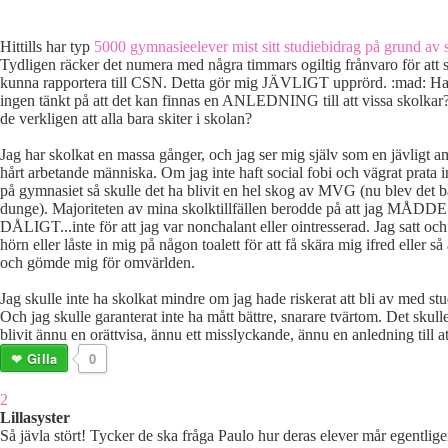
Hittills har typ
5000 gymnasieelever mist sitt studiebidrag på grund av 
Tydligen räcker det numera med några timmars ogiltig frånvaro för att 
kunna rapportera till CSN. Detta gör mig JÄVLIGT upprörd. :mad: Ha
ingen tänkt på att det kan finnas en ANLEDNING till att vissa skolkar? 
de verkligen att alla bara skiter i skolan?
Jag har skolkat en massa gånger, och jag ser mig själv som en jävligt a
hårt arbetande människa. Om jag inte haft social fobi och vägrat prata i
på gymnasiet så skulle det ha blivit en hel skog av MVG (nu blev det ba
dunge). Majoriteten av mina skolktillfällen berodde på att jag MÅDDE
DÅLIGT...inte för att jag var nonchalant eller ointresserad. Jag satt och
hörn eller låste in mig på någon toalett för att få skära mig ifred eller s
och gömde mig för omvärlden.
Jag skulle inte ha skolkat mindre om jag hade riskerat att bli av med st
Och jag skulle garanterat inte ha mått bättre, snarare tvärtom. Det skull
blivit ännu en orättvisa, ännu ett misslyckande, ännu en anledning till at
Gilla
0
2
Lillasyster
Så jävla stört! Tycker de ska fråga Paulo hur deras elever mår egentlige