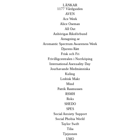
LÄNKAR
1177 Vårdguiden
AVEN
Ace Week
Alice Oseman
All Out
Anhörigas Riksförbund
Antagning.se
Aromantic Spectrum Awareness Week
Djurens Rätt
Frisk och Fri
Frivilligcentralen i Norrköping
International Asexuality Day
Jourhavande Medmänniska
Kuling
Lesbisk Makt
Mind
Patrik Rasmussen
RSMH
Roks
SHEDO
SPES
Social Anxiety Support
Social Phobia World
Taylor Swift
Tilia
Tjejzonen
UMO