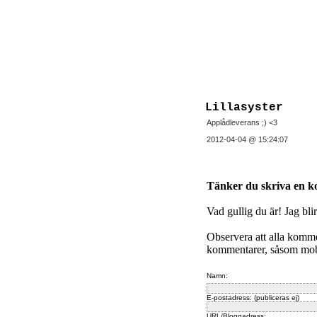
Lillasyster
Applådleverans ;) <3
2012-04-04 @ 15:24:07
Tänker du skriva en 
Vad gullig du är! Jag bli
Observera att alla komm
kommentarer, såsom mobb
Namn:
E-postadress: (publiceras ej)
URL/Bloggadress: