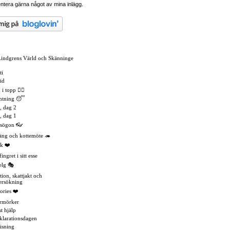
tera gärna något av mina inlägg.
Lindgrens Värld och Skänninge
ti
id
 topp 🏳️‍🌈
mtning 😴
, dag 2
, dag 1
asögon 👓
äng och kottemöte 🦔
k ❤️
ingret i sitt esse
elg 🎭
tion, skattjakt och
ersökning
ories ❤️
rmörker
t hjälp
eklarationsdagen
isning