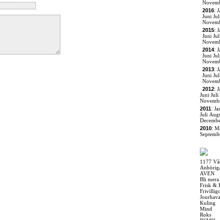
Novem
2016
:
J
Juni
Jul
Novem
2015
:
J
Juni
Jul
Novem
2014
:
J
Juni
Jul
Novem
2013
:
J
Juni
Jul
Novem
2012
:
J
Juni
Juli
Novemb
2011
:
Ja
Juli
Augu
Decemb
2010
:
M
Septemb
1177 Vå
Anhörig
AVEN
Bli mera
Frisk & 
Frivilli
Jourhav
Kuling
Mind
Roks