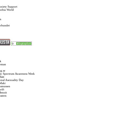
nxiety Support
hobia World
n
örbundet
k
seman
g.se
ic Spectrum Awareness Week
Rätt
ional Asexuality Day
 Makt
asmussen
wift
Benoit
eatern