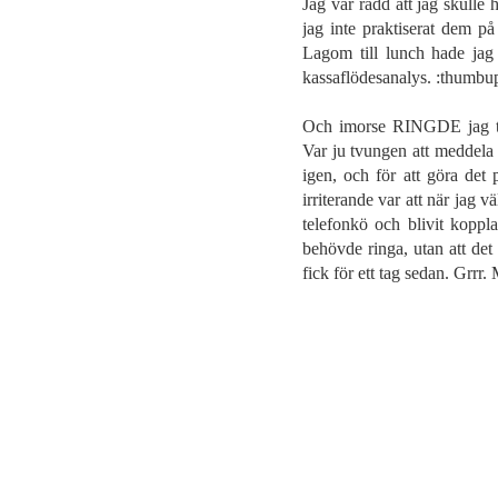
Jag var rädd att jag skulle
jag inte praktiserat dem på
Lagom till lunch hade jag 
kassaflödesanalys. :thumbu
Och imorse RINGDE jag till
Var ju tvungen att meddela a
igen, och för att göra det
irriterande var att när jag vä
telefonkö och blivit koppla
behövde ringa, utan att det 
fick för ett tag sedan. Grrr.