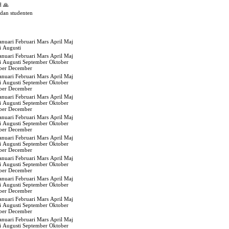
d 🙏
edan studenten
anuari
Februari
Mars
April
Maj
i
Augusti
anuari
Februari
Mars
April
Maj
i
Augusti
September
Oktober
ber
December
anuari
Februari
Mars
April
Maj
i
Augusti
September
Oktober
ber
December
anuari
Februari
Mars
April
Maj
i
Augusti
September
Oktober
ber
December
anuari
Februari
Mars
April
Maj
i
Augusti
September
Oktober
ber
December
anuari
Februari
Mars
April
Maj
i
Augusti
September
Oktober
ber
December
anuari
Februari
Mars
April
Maj
i
Augusti
September
Oktober
ber
December
anuari
Februari
Mars
April
Maj
i
Augusti
September
Oktober
ber
December
anuari
Februari
Mars
April
Maj
i
Augusti
September
Oktober
ber
December
anuari
Februari
Mars
April
Maj
i
Augusti
September
Oktober