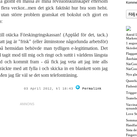
 ha glömt en massa av mina revisionskunskaper eftersom
Kommen
 flera veckor...men det gick faktiskt hur bra som helst.
utan större problem granskat ett bokslut och gjort en
p:
 otäcka Förskingringskassan! (Applåd för det, tack.)
Astrid 
Marken
tt jag är "frisk" (eller åtminstone någorlunda arbetsför)
1 augus
 på hemsidan behövde man tydligen e-legitimation. Det
Skördet
Flaggan i
l tagit mod till mig och ringt och suttit i världens längsta
Återhä
d och kommit fram - då fick jag veta att jag inte alls
NärCon
räckte med att fylla i och skicka in en blankett som jag
NärCon
 Men jag får väl se det som telefonträning.
Nya gl
Queerh
Finbesö
03 April 2012, kl 18:43
Permalink
Triggerf
Teaterh
Vaccina
synund
Love St
Somma
Handfas
Sista d
Fingerv