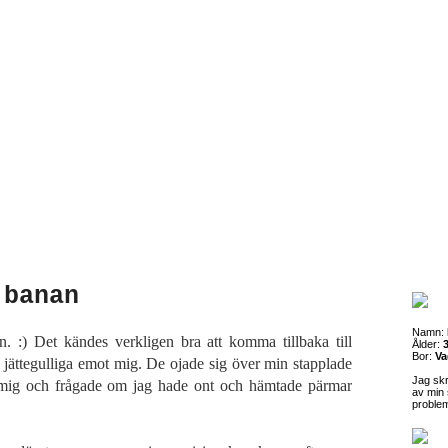
 banan
Namn:
n. :) Det kändes verkligen bra att komma tillbaka till
Ålder:
3
Bor:
Va
r jättegulliga emot mig. De ojade sig över min stapplade
Jag sk
mig och frågade om jag hade ont och hämtade pärmar
av min 
proble