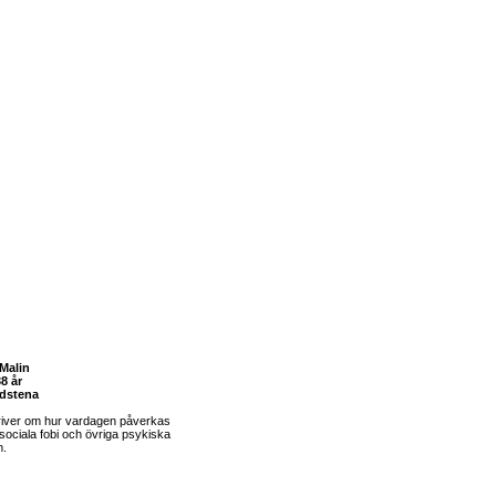
Malin
8 år
dstena
river om hur vardagen påverkas
sociala fobi och övriga psykiska
m.