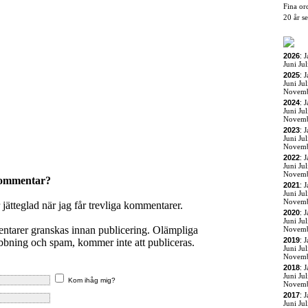
Fina or
20 år s
2026
:
J
Juni
Jul
2025
:
J
Juni
Jul
Novem
2024
:
J
Juni
Jul
Novem
2023
:
J
Juni
Jul
Novem
2022
:
J
Juni
Jul
Novem
kommentar?
2021
:
J
Juni
Jul
Novem
r jätteglad när jag får trevliga kommentarer.
2020
:
J
Juni
Jul
entarer granskas innan publicering. Olämpliga
Novem
2019
:
J
ning och spam, kommer inte att publiceras.
Juni
Jul
Novem
2018
:
J
Juni
Jul
Kom ihåg mig?
Novem
2017
:
J
Juni
Jul