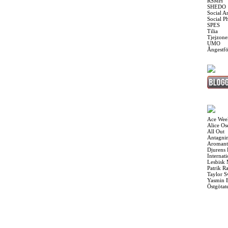
RSMH
SHEDO
Social A
Social P
SPES
Tilia
Tjejzone
UMO
Ångestf
Ace Wee
Alice O
All Out
Antagnin
Aromant
Djurens 
Internat
Lesbisk
Patrik R
Taylor S
Yasmin 
Östgötat