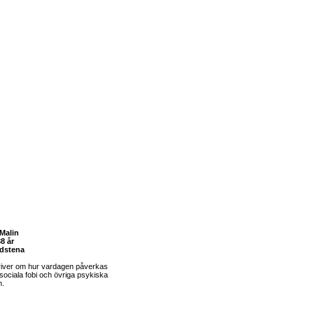
Malin
8 år
dstena
river om hur vardagen påverkas
sociala fobi och övriga psykiska
m.