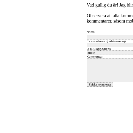
Vad gullig du är! Jag bli
Observera att alla komm
kommentarer, såsom mobb
Namn:
E-postadress: (publiceras ej)
URL/Bloggadress:
Kommentar: