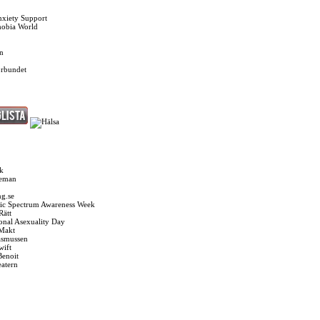
nxiety Support
hobia World
n
örbundet
k
seman
g.se
ic Spectrum Awareness Week
Rätt
ional Asexuality Day
 Makt
asmussen
wift
Benoit
eatern