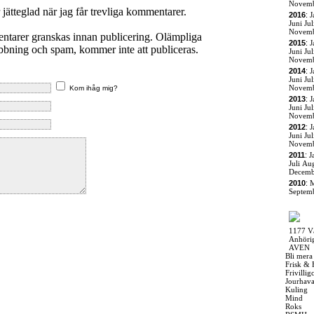
Novem
r jätteglad när jag får trevliga kommentarer.
2016
:
J
Juni
Jul
Novem
entarer granskas innan publicering. Olämpliga
2015
:
J
ning och spam, kommer inte att publiceras.
Juni
Jul
Novem
2014
:
J
Juni
Jul
Novem
Kom ihåg mig?
2013
:
J
Juni
Jul
Novem
2012
:
J
Juni
Jul
Novem
2011
:
J
Juli
Aug
Decemb
2010
:
M
Septem
1177 V
Anhöri
AVEN
Bli mera
Frisk & 
Frivilli
Jourhav
Kuling
Mind
Roks