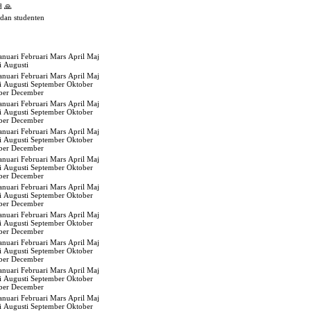
d 🙏
edan studenten
anuari
Februari
Mars
April
Maj
i
Augusti
anuari
Februari
Mars
April
Maj
i
Augusti
September
Oktober
ber
December
anuari
Februari
Mars
April
Maj
i
Augusti
September
Oktober
ber
December
anuari
Februari
Mars
April
Maj
i
Augusti
September
Oktober
ber
December
anuari
Februari
Mars
April
Maj
i
Augusti
September
Oktober
ber
December
anuari
Februari
Mars
April
Maj
i
Augusti
September
Oktober
ber
December
anuari
Februari
Mars
April
Maj
i
Augusti
September
Oktober
ber
December
anuari
Februari
Mars
April
Maj
i
Augusti
September
Oktober
ber
December
anuari
Februari
Mars
April
Maj
i
Augusti
September
Oktober
ber
December
anuari
Februari
Mars
April
Maj
i
Augusti
September
Oktober