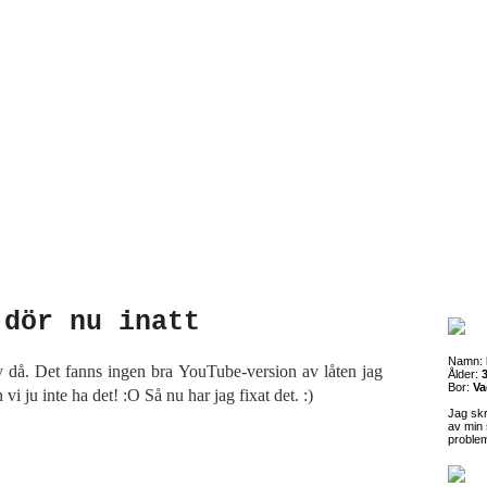
 dör nu inatt
Namn:
iv då. Det fanns ingen bra YouTube-version av låten jag
Ålder:
3
Bor:
Va
 vi ju inte ha det! :O Så nu har jag fixat det. :)
Jag sk
av min 
proble