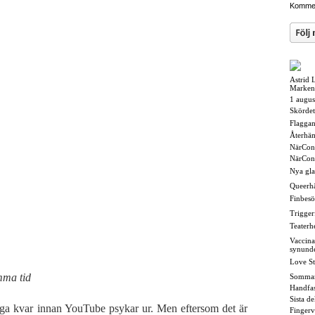
Kommen
Astrid 
Marken
1 augus
Skördet
Flaggan i
Återhä
NärCon
NärCon
Nya gl
Queerh
Finbesö
Triggerf
Teaterh
Vaccina
synund
Love St
mma tid
Somma
Handfas
Sista d
igga kvar innan YouTube psykar ur. Men eftersom det är
Fingerv