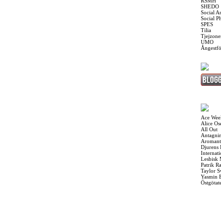
RSMH
SHEDO
Social A
Social P
SPES
Tilia
Tjejzone
UMO
Ångestf
Ace Wee
Alice O
All Out
Antagnin
Aromant
Djurens 
Internat
Lesbisk
Patrik R
Taylor S
Yasmin 
Östgötat