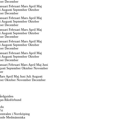
ber
December
anuari
Februari
Mars
April
Maj
i
Augusti
September
Oktober
ber
December
anuari
Februari
Mars
April
Maj
i
Augusti
September
Oktober
ber
December
anuari
Februari
Mars
April
Maj
i
Augusti
September
Oktober
ber
December
anuari
Februari
Mars
April
Maj
i
Augusti
September
Oktober
ber
December
anuari
Februari
Mars
April
Maj
i
Augusti
September
Oktober
ber
December
anuari
Februari
Mars
April
Maj
Juni
usti
September
Oktober
November
er
ars
April
Maj
Juni
Juli
Augusti
ber
Oktober
November
December
årdguiden
gas Riksförbund
 du
Fri
gcentralen i Norrköping
ande Medmänniska