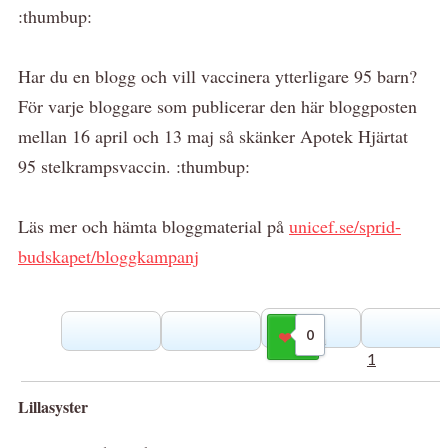
:thumbup:
Har du en blogg och vill vaccinera ytterligare 95 barn?
För varje bloggare som publicerar den här bloggposten
mellan 16 april och 13 maj så skänker Apotek Hjärtat
95 stelkrampsvaccin. :thumbup:
Läs mer och hämta bloggmaterial på
unicef.se/sprid-
budskapet/bloggkampanj
0
Gilla
1
Lillasyster