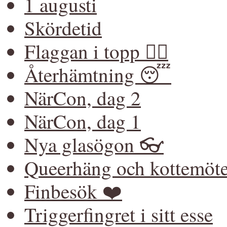
1 augusti
Skördetid
Flaggan i topp 🏳️‍🌈
Återhämtning 😴
NärCon, dag 2
NärCon, dag 1
Nya glasögon 👓
Queerhäng och kottemöt
Finbesök ❤️
Triggerfingret i sitt esse