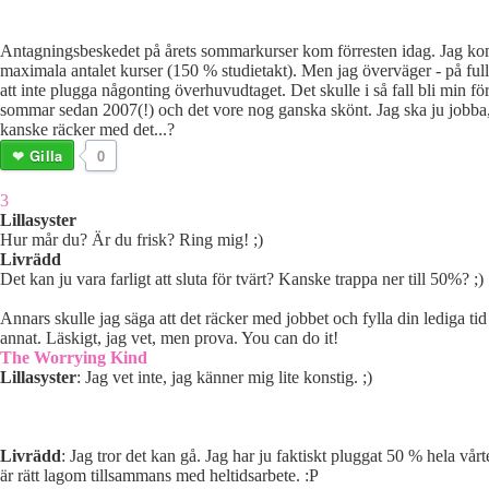
Antagningsbeskedet på årets sommarkurser kom förresten idag. Jag ko
maximala antalet kurser (150 % studietakt). Men jag överväger - på fulla
att inte plugga någonting överhuvudtaget. Det skulle i så fall bli min för
sommar sedan 2007(!) och det vore nog ganska skönt. Jag ska ju jobba
kanske räcker med det...?
Gilla
0
3
Lillasyster
Hur mår du? Är du frisk? Ring mig! ;)
Livrädd
Det kan ju vara farligt att sluta för tvärt? Kanske trappa ner till 50%? ;)
Annars skulle jag säga att det räcker med jobbet och fylla din lediga ti
annat. Läskigt, jag vet, men prova. You can do it!
The Worrying Kind
Lillasyster
: Jag vet inte, jag känner mig lite konstig. ;)
Livrädd
: Jag tror det kan gå. Jag har ju faktiskt pluggat 50 % hela vår
är rätt lagom tillsammans med heltidsarbete. :P