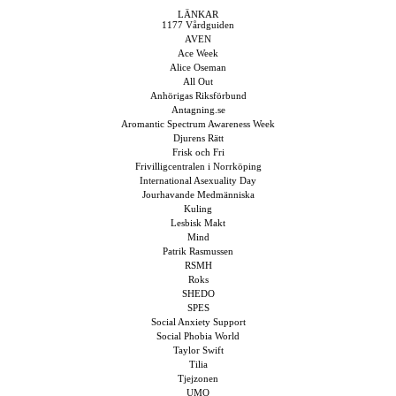
LÄNKAR
1177 Vårdguiden
AVEN
Ace Week
Alice Oseman
All Out
Anhörigas Riksförbund
Antagning.se
Aromantic Spectrum Awareness Week
Djurens Rätt
Frisk och Fri
Frivilligcentralen i Norrköping
International Asexuality Day
Jourhavande Medmänniska
Kuling
Lesbisk Makt
Mind
Patrik Rasmussen
RSMH
Roks
SHEDO
SPES
Social Anxiety Support
Social Phobia World
Taylor Swift
Tilia
Tjejzonen
UMO