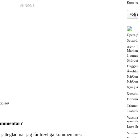
Kommen
Opera på
Systerd
Astrid 
Marken
1 augus
Skördet
Flaggan i
Återhä
NärCon
NärCon
Nya gl
Queerh
Finbesö
gg.se/
Triggerf
Teaterh
Vaccina
synund
kommentar?
Love St
Somma
r jätteglad när jag får trevliga kommentarer.