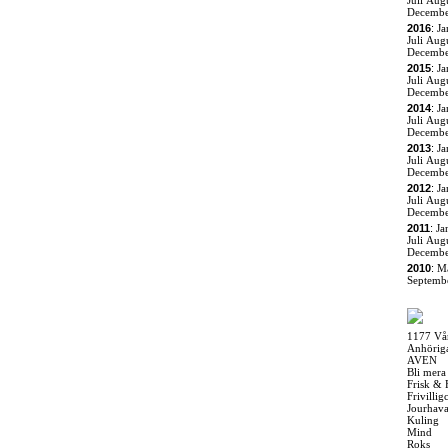
Juli
Augu
Decemb
2016
:
Ja
Juli
Augu
Decemb
2015
:
Ja
Juli
Augu
Decemb
2014
:
Ja
Juli
Augu
Decemb
2013
:
Ja
Juli
Augu
Decemb
2012
:
Ja
Juli
Augu
Decemb
2011
:
Ja
Juli
Augu
Decemb
2010
:
M
Septemb
1177 Vå
Anhörig
AVEN
Bli mera
Frisk & 
Frivilli
Jourhav
Kuling
Mind
Roks