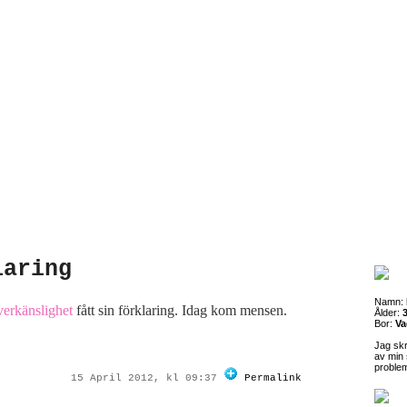
laring
Namn:
erkänslighet
fått sin förklaring. Idag kom mensen.
Ålder:
3
Bor:
Va
Jag sk
av min 
proble
15 April 2012, kl 09:37
Permalink