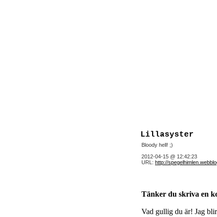
Lillasyster
Bloody hell! ;)
2012-04-15 @ 12:42:23
URL:
http://spegelhimlen.webblo
Tänker du skriva en 
Vad gullig du är! Jag bli