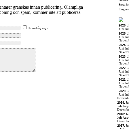
Handfas
Sista d
entarer granskas innan publicering. Olämpliga
Fingerv
ning och spam, kommer inte att publiceras.
2026
:
J
Kom ihåg mig?
Juni
Jul
2025
:
J
Juni
Jul
Novem
2024
:
J
Juni
Jul
Novem
2023
:
J
Juni
Jul
Novem
2022
:
J
Juni
Jul
Novem
2021
:
J
Juni
Jul
Novem
2020
:
J
Juni
Jul
Novemb
2019
:
Ja
Juli
Augu
Decemb
2018
:
Ja
Juli
Augu
Decemb
2017
:
Ja