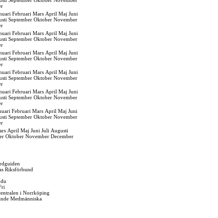
sti
September
Oktober
November
er
nuari
Februari
Mars
April
Maj
Juni
sti
September
Oktober
November
er
nuari
Februari
Mars
April
Maj
Juni
sti
September
Oktober
November
er
nuari
Februari
Mars
April
Maj
Juni
sti
September
Oktober
November
er
nuari
Februari
Mars
April
Maj
Juni
sti
September
Oktober
November
er
nuari
Februari
Mars
April
Maj
Juni
sti
September
Oktober
November
er
nuari
Februari
Mars
April
Maj
Juni
sti
September
Oktober
November
er
ars
April
Maj
Juni
Juli
Augusti
er
Oktober
November
December
rdguiden
as Riksförbund
 du
Fri
gcentralen i Norrköping
ande Medmänniska