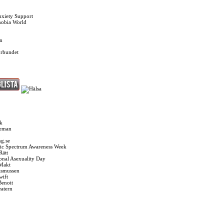
nxiety Support
hobia World
n
örbundet
k
seman
g.se
ic Spectrum Awareness Week
Rätt
ional Asexuality Day
 Makt
asmussen
wift
Benoit
eatern