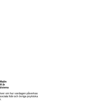
Malin
8 år
dstena
river om hur vardagen påverkas
sociala fobi och övriga psykiska
m.