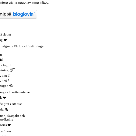
tera gärna något av mina inlägg.
 slottet
ag ❤️
Lindgrens Värld och Skänninge
ti
id
 topp 🏳️‍🌈
mtning 😴
, dag 2
, dag 1
asögon 👓
äng och kottemöte 🦔
k ❤️
ingret i sitt esse
elg 🎭
tion, skattjakt och
ersökning
ories ❤️
rmörker