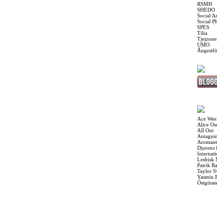
RSMH
SHEDO
Social A
Social P
SPES
Tilia
Tjejzone
UMO
Ångestf
Ace Wee
Alice O
All Out
Antagnin
Aromant
Djurens 
Internat
Lesbisk
Patrik R
Taylor S
Yasmin 
Östgötat