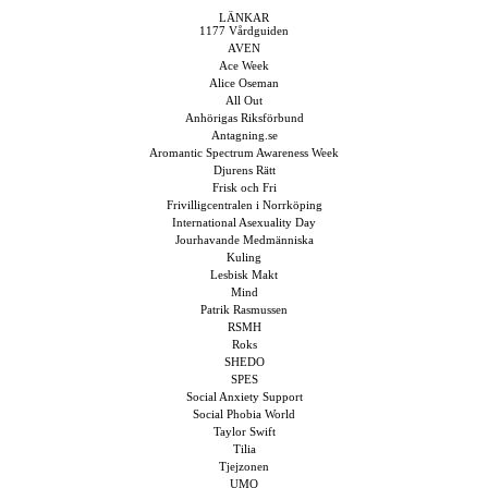
LÄNKAR
1177 Vårdguiden
AVEN
Ace Week
Alice Oseman
All Out
Anhörigas Riksförbund
Antagning.se
Aromantic Spectrum Awareness Week
Djurens Rätt
Frisk och Fri
Frivilligcentralen i Norrköping
International Asexuality Day
Jourhavande Medmänniska
Kuling
Lesbisk Makt
Mind
Patrik Rasmussen
RSMH
Roks
SHEDO
SPES
Social Anxiety Support
Social Phobia World
Taylor Swift
Tilia
Tjejzonen
UMO