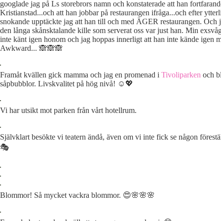
googlade jag på Ls storebrors namn och konstaterade att han fortfarand
Kristianstad...och att han jobbar på restaurangen ifråga...och efter ytterli
snokande upptäckte jag att han till och med ÄGER restaurangen. Och ja
den långa skånsktalande kille som serverat oss var just han. Min exsvå
inte känt igen honom och jag hoppas innerligt att han inte kände igen mi
Awkward... 🙈🙈🙈
Framåt kvällen gick mamma och jag en promenad i
Tivoliparken
och bl
såpbubblor. Livskvalitet på hög nivå! ☺️💖
Vi har utsikt mot parken från vårt hotellrum.
Självklart besökte vi teatern ändå, även om vi inte fick se någon förestä
🎭
Blommor! Så mycket vackra blommor. 😍🌸🌸🌸