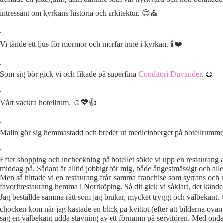
intressant om kyrkans historia och arkitektur. 😊⛪️
Vi tände ett ljus för mormor och morfar inne i kyrkan. 🕯❤
Som sig bör gick vi och fikade på superfina
Conditori Duvander
. 🥨
Vårt vackra hotellrum. ☺️💖👍
Malin gör sig hemmastadd och breder ut medicinberget på hotellrumme
Efter shopping och incheckning på hotellet sökte vi upp en restaurang a
middag på. Sådant är alltid jobbigt för mig, både ångestmässigt och alle
Men så hittade vi en restaurang från samma franchise som syrrans och
favoritrestaurang hemma i Norrköping. Så dit gick vi såklart, det kändes
Jag beställde samma rätt som jag brukar, mycket tryggt och välbekant.
chocken kom när jag kastade en blick på kvittot (efter att bilderna ovan 
såg en välbekant udda stavning av ett förnamn på servitören. Med ond