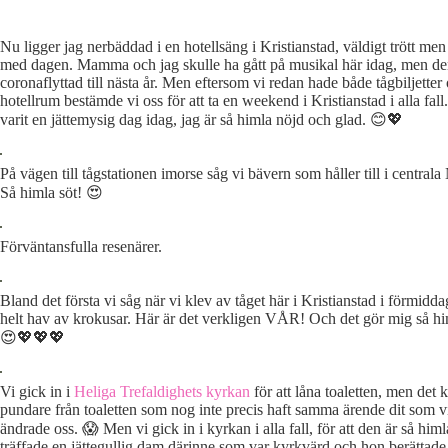
Nu ligger jag nerbäddad i en hotellsäng i Kristianstad, väldigt trött men
med dagen. Mamma och jag skulle ha gått på musikal här idag, men de
coronaflyttad till nästa år. Men eftersom vi redan hade både tågbiljetter
hotellrum bestämde vi oss för att ta en weekend i Kristianstad i alla fall
varit en jättemysig dag idag, jag är så himla nöjd och glad. 😊💖
På vägen till tågstationen imorse såg vi bävern som håller till i central
Så himla söt! 😍
Förväntansfulla resenärer.
Bland det första vi såg när vi klev av tåget här i Kristianstad i förmidda
helt hav av krokusar. Här är det verkligen VÅR! Och det gör mig så hi
😍💖💖💖
Vi gick in i
Heliga Trefaldighets kyrkan
för att låna toaletten, men det 
pundare från toaletten som nog inte precis haft samma ärende dit som vi
ändrade oss. 😱 Men vi gick in i kyrkan i alla fall, för att den är så himl
träffade en jättegullig dam därinne som var kyrkvärd och hon berättad