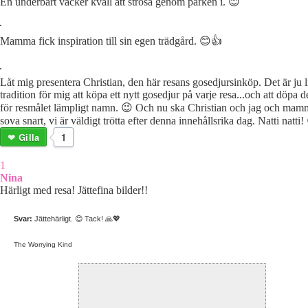
En underbart vacker kväll att strosa genom parken i. 😊
Mamma fick inspiration till sin egen trädgård. 😊👍
Låt mig presentera Christian, den här resans gosedjursinköp. Det är ju l
tradition för mig att köpa ett nytt gosedjur på varje resa...och att döpa de
för resmålet lämpligt namn. 😉 Och nu ska Christian och jag och mam
sova snart, vi är väldigt trötta efter denna innehållsrika dag. Natti 
Gilla
1
1
Nina
Härligt med resa! Jättefina bilder!!
Svar:
Jättehärligt. 😊 Tack! 🙏💖
The Worrying Kind