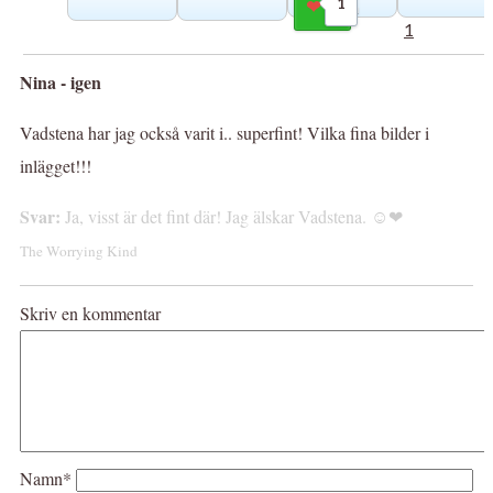
1
Gilla
1
Nina - igen
Vadstena har jag också varit i.. superfint! Vilka fina bilder i
inlägget!!!
Svar:
Ja, visst är det fint där! Jag älskar Vadstena. ☺❤
The Worrying Kind
Skriv en kommentar
Namn*