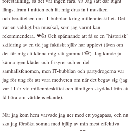
föreställning, så det var ingen fara. 😅 Jag satt där lugnt
längst fram i mitten och lät mig dras in i musiken
och berättelsen om IT-bubblan kring millennieskiftet. Det
var en väldigt bra musikal, som jag varmt kan
rekommendera. ❤👍 Och spännande att få se en "historisk"
skildring av en tid jag faktiskt själv har upplevt (även om
det får mig att känna mig rätt gammal 🙈). Jag kunde ju
känna igen kläder och frisyrer och en del
samhällsfenomen, men IT-bubblan och partydrogerna var
jag för ung för att vara medveten om när det begav sig (jag
var 11 år vid millennieskiftet och tämligen skyddad från att
få höra om världens elände).
När jag kom hem varvade jag ner med ett yogapass, och nu
ska jag försöka somna med hjälp av min mest effektiva