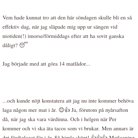
Vem hade kunnat tro att den här söndagen skulle bli en så
effektiv dag, när jag släpade mig upp ur sängen vid
niotiden(!) imorse/förmiddags efter att ha sovit ganska
dåligt? 😴
Jag började med att göra 14 matlådor...
...och kunde nöjt konstatera att jag nu inte kommer behöva
laga någon mer mat i år. 😊👍 Ja, förutom på nyårsafton
då, när jag ska vara värdinna. Och i helgen när Per
kommer och vi ska äta tacos som vi brukar. Men annars är
det färdiglagat för i år. Så himla skönt! 👍👍👍 Matlagning