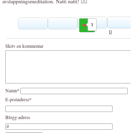
avslappningsmeditation. Natti natti! 🧘‍♀️
1
Gilla
0
Skriv en kommentar
Namn*
E-postadress*
Blogg-adress