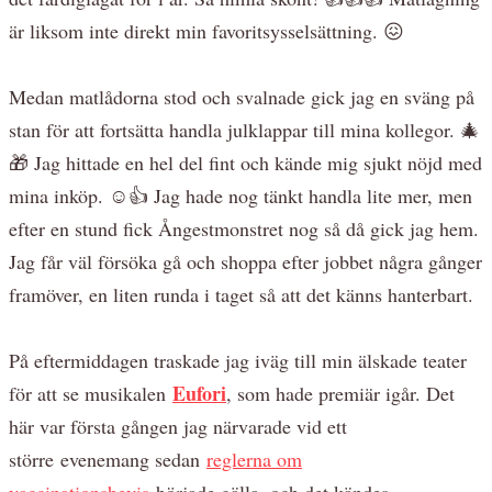
är liksom inte direkt min favoritsysselsättning. 😖
Medan matlådorna stod och svalnade gick jag en sväng på
stan för att fortsätta handla julklappar till mina kollegor. 🎄
🎁 Jag hittade en hel del fint och kände mig sjukt nöjd med
mina inköp. ☺👍 Jag hade nog tänkt handla lite mer, men
efter en stund fick Ångestmonstret nog så då gick jag hem.
Jag får väl försöka gå och shoppa efter jobbet några gånger
framöver, en liten runda i taget så att det känns hanterbart.
På eftermiddagen traskade jag iväg till min älskade teater
Eufori
för att se musikalen
, som hade premiär igår. Det
här var första gången jag närvarade vid ett
större evenemang sedan
reglerna om
vaccinationsbevis
började gälla, och det kändes