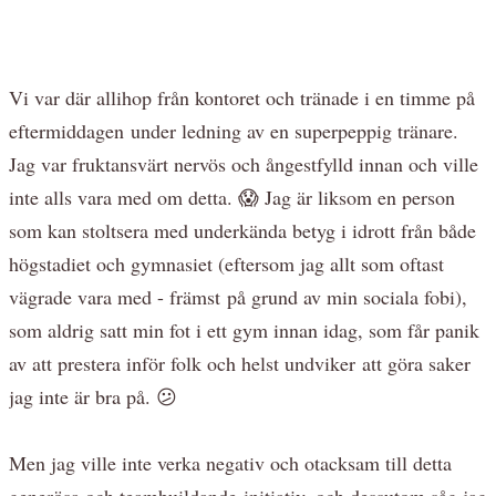
Vi var där allihop från kontoret och tränade i en timme på
eftermiddagen under ledning av en superpeppig tränare.
Jag var fruktansvärt nervös och ångestfylld innan och ville
inte alls vara med om detta. 😱 Jag är liksom en person
som kan stoltsera med underkända betyg i idrott från både
högstadiet och gymnasiet (eftersom jag allt som oftast
vägrade vara med - främst på grund av min sociala fobi),
som aldrig satt min fot i ett gym innan idag, som får panik
av att prestera inför folk och helst undviker att göra saker
jag inte är bra på. 😕
Men jag ville inte verka negativ och otacksam till detta
generösa och teambuildande initiativ, och dessutom såg jag