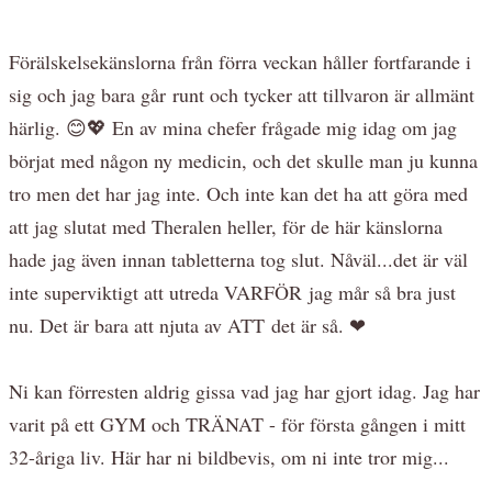
Förälskelsekänslorna från förra veckan håller fortfarande i
sig och jag bara går runt och tycker att tillvaron är allmänt
härlig. 😊💖 En av mina chefer frågade mig idag om jag
börjat med någon ny medicin, och det skulle man ju kunna
tro men det har jag inte. Och inte kan det ha att göra med
att jag slutat med Theralen heller, för de här känslorna
hade jag även innan tabletterna tog slut. Nåväl...det är väl
inte superviktigt att utreda VARFÖR jag mår så bra just
nu. Det är bara att njuta av ATT det är så. ❤
Ni kan förresten aldrig gissa vad jag har gjort idag. Jag har
varit på ett GYM och TRÄNAT - för första gången i mitt
32-åriga liv. Här har ni bildbevis, om ni inte tror mig...