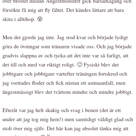
över bröstet medan Ångestmonstret gick bärsärkagång och
försökte få mig att fly fältet. Det kändes lättare att bara
skita i alltihop. 😵
Men det gjorde jag inte. Jag stod kvar och började lydigt
göra de övningar som tränaren visade oss. Och jag började
gradvis slappna av och tycka att det inte var så farligt, att
det till och med var riktigt roligt. 🙂 Fysiskt blev det
jobbigare och jobbigare vartefter träningen fortskred och
jag svettades floder och fick nästan ett astmaanfall, men
ångestmässigt blev det tvärtom mindre och mindre jobbigt.
Efteråt var jag helt skakig och svag i benen (det är ett
under att jag tog mig hem!) men samtidigt väldigt glad och
stolt över mig själv. Det här kan jag absolut tänka mig att