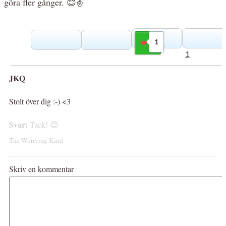
göra fler gånger. 😊✌
1
Gilla
1
JKQ
Stolt över dig :-) <3
Svar:
Tack! 😊
The Worrying Kind
Skriv en kommentar