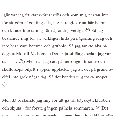
Igår var jag fruktansvärt rastlös och kom mig nästan inte
för att göra någonting alls, jag bara gick runt här hemma
och kunde inte ta mig för någonting vettigt. 😔 Så jag
bestämde mig för att verkligen hitta på någonting idag och
inte bara vara hemma och grubbla. Så jag tänkte åka på
dagsutflykt till Vadstena. (Det är ju så länge sedan jag var
där
sist
. 😉) Men när jag satt på perrongen imorse och
skulle köpa biljett i appen upptäckte jag att det på grund av
elfel inte gick några tåg. Så det kändes ju ganska snopet.
😕
Men då bestämde jag mig för att gå till bågskytteklubben
och skjuta - för första gången på hela sommaren. 🏹 Det
var ett extremt spontant beslut, annars hade jag såklart hört