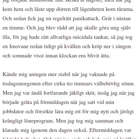
kom hem och låste upp dörren till lägenheten kom tårarna.
Och sedan fick jag en regelrätt panikattack. Grät i nästan
en timme. Och jag blev rädd att jag skulle göra mig själv
illa, för jag hade rätt allvarliga suicidala tankar, så jag tog
en Imovane redan tidigt på kvällen och kröp ner i sängen
och somnade visst innan klockan ens blivit åtta.
Kände mig aningen mer stabil när jag vaknade på
tisdagsmorgonen efter cirka tio timmars välbehövlig sömn.
Men jag var ändå fortfarande jäkligt skör, insåg jag när jag
började gråta på förmiddagen när jag satt vid min
jobbdator och försökte lära mig ett för mig nytt och jävligt
krångligt löneprogram. Men jag tog mig samman och
klarade mig igenom den dagen också. Eftermiddagen var
faktiskt helt okej. Och när jag gick och lade mig på kvällen