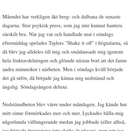
Måendet har verkligen åkt berg- och dalbana de senaste
dagarna. Stor psykisk press, som jag inte kunnat hantera
särskilt bra. När jag var och handlade mat i söndags
eftermiddag spelades Taylors "Shake it off" i högtalarna, så
då blev jag alldeles till mig och smådansade mig igenom
hela fruktavdelningen och glömde nästan bort att det fanns
andra människor i närheten. Men i söndags kväll började
det gå utför, då började jag känna mig nedstämd och
ängslig. Söndagsångest deluxe.
Nedstämdheten blev värre under måndagen. Jag kände hur
mitt sinne förmörkades mer och mer. Lyckades hålla mig
någorlunda välfungerande medan jag jobbade (eller alltså,
jag började åtminstone inte skrika åt någon), men när jag