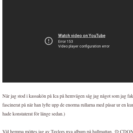
När jag stod i kassakön på Ica på hemvägen såg jag något som jag faktis
fascinerat på när han lyfte upp de enorma rullarna med påsar ur en kundv
hade konstaterat för länge sedan.)
Väl hemma möttes jag av Taylors nya album på hallmattan. :D CDON hade