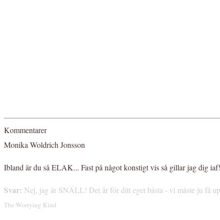
Kommentarer
Monika Woldrich Jonsson
Ibland är du så ELAK... Fast på något konstigt vis så gillar jag dig iaf
Svar:
Nej, jag är SNÄLL! Det är för ditt eget bästa - vi måste ju få up
The Worrying Kind