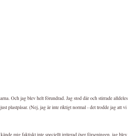
arna. Och jag blev helt förundrad. Jag stod där och stirrade alldeles
 plastpåsar. (Nej, jag är inte riktigt normal - det trodde jag att vi
de mig faktiskt inte speciellt irriterad över förseningen, jag blev