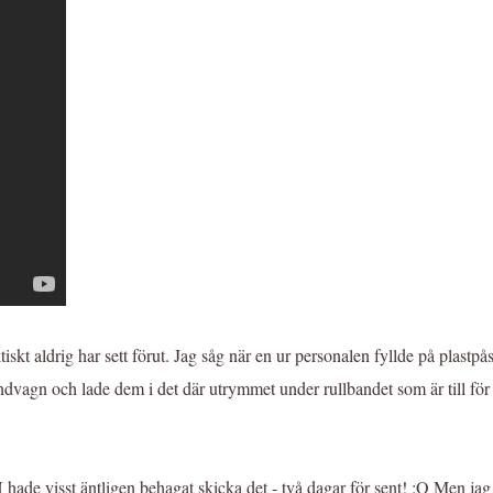
kt aldrig har sett förut. Jag såg när en ur personalen fyllde på plastpås
agn och lade dem i det där utrymmet under rullbandet som är till för just
 visst äntligen behagat skicka det - två dagar för sent! :O Men jag kän