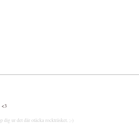
! <3
p dig ur det där otäcka rockträsket. ;-)