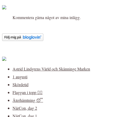
Kommentera gärna något av mina inlägg.
Astrid Lindgrens Värld och Skänninge Marken
1 augusti
Skördetid
Flaggan i topp 🏳️‍🌈
Återhämtning 😴
NärCon, dag 2
NärCon, dag 1