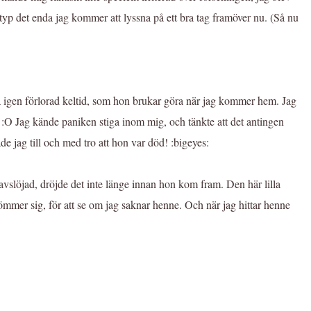
r typ det enda jag kommer att lyssna på ett bra tag framöver nu. (Så nu
a igen förlorad keltid, som hon brukar göra när jag kommer hem. Jag
 :O Jag kände paniken stiga inom mig, och tänkte att det antingen
ade jag till och med tro att hon var död! :bigeyes:
slöjad, dröjde det inte länge innan hon kom fram. Den här lilla
mer sig, för att se om jag saknar henne. Och när jag hittar henne