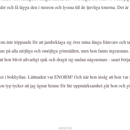
der och få lägga den i stereon och lyssna till de ljuvliga tonerna. Det ä
 inte trippande för att jambeklaga sig över mina långa frånvaro och t
nne på alla möjliga och omöjliga gömställen, men hon fanns ingenstans.
tt hon blivit allvarligt sjuk och dragit sig undan någonstans - snart börj
ner i bokhyllan. Lättnaden var ENORM! Och när hon insåg att hon var av
yp tycker att jag ägnar henne för lite uppmärksamhet går hon och göm