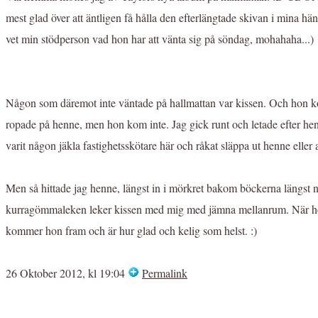
mest glad över att äntligen få hålla den efterlängtade skivan i mina hän
vet min stödperson vad hon har att vänta sig på söndag, mohahaha...)
Någon som däremot inte väntade på hallmattan var kissen. Och hon kom
ropade på henne, men hon kom inte. Jag gick runt och letade efter he
varit någon jäkla fastighetsskötare här och råkat släppa ut henne eller a
Men så hittade jag henne, längst in i mörkret bakom böckerna längst 
kurragömmaleken leker kissen med mig med jämna mellanrum. När hon t
kommer hon fram och är hur glad och kelig som helst. :)
26 Oktober 2012, kl 19:04
Permalink