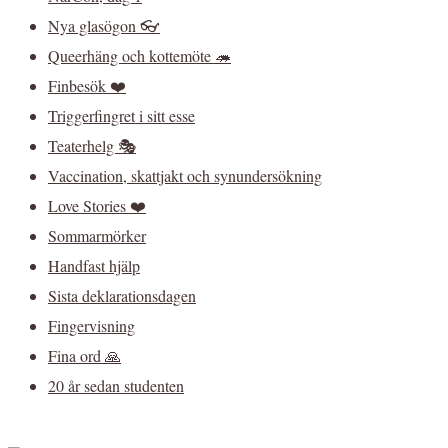
Nya glasögon 👓
Queerhäng och kottemöte 🦔
Finbesök ❤️
Triggerfingret i sitt esse
Teaterhelg 🎭
Vaccination, skattjakt och synundersökning
Love Stories ❤️
Sommarmörker
Handfast hjälp
Sista deklarationsdagen
Fingervisning
Fina ord 🙏
20 år sedan studenten