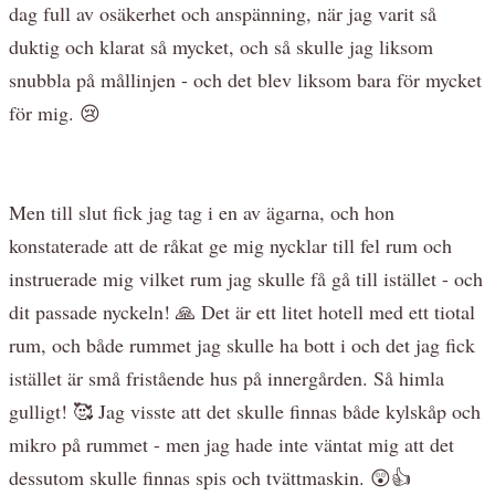
dag full av osäkerhet och anspänning, när jag varit så
duktig och klarat så mycket, och så skulle jag liksom
snubbla på mållinjen - och det blev liksom bara för mycket
för mig. 😢
Men till slut fick jag tag i en av ägarna, och hon
konstaterade att de råkat ge mig nycklar till fel rum och
instruerade mig vilket rum jag skulle få gå till istället - och
dit passade nyckeln! 🙏 Det är ett litet hotell med ett tiotal
rum, och både rummet jag skulle ha bott i och det jag fick
istället är små fristående hus på innergården. Så himla
gulligt! 🥰 Jag visste att det skulle finnas både kylskåp och
mikro på rummet - men jag hade inte väntat mig att det
dessutom skulle finnas spis och tvättmaskin. 😲👍