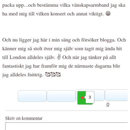
packa upp...och bestämma vilka vänskapsarmband jag ska
ha med mig till vilken konsert och annat viktigt. 😁
Och nu ligger jag här i min säng och försöker blogga. Och
känner mig så stolt över mig själv som tagit mig ända hit
till London alldeles själv. ✌️ Och när jag tänker på allt
fantastiskt jag har framför mig de närmaste dagarna blir
jag alldeles fnittrig. 🥰🥰🥰
3
Gilla
0
Skriv en kommentar