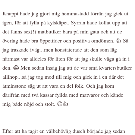
Knappt hade jag gjort mig hemmastadd förrän jag gick ut
igen, för att fylla på kylskåpet. Syrran hade kollat upp att
det fanns sex(!) matbutiker bara på min gata och att de
överlag hade bra öppettider och positiva omdömen. 👍 Så
jag traskade iväg...men konstaterade att den som låg
närmast var alldeles för liten för att jag skulle våga gå in i
den. 😱 Men sedan insåg jag att de var små kvartersbutiker
allihop...så jag tog mod till mig och gick in i en där det
åtminstone såg ut att vara en del folk. Och jag kom
därifrån med två kassar fyllda med matvaror och kände
mig både nöjd och stolt. 😊👍
Efter att ha tagit en välbehövlig dusch började jag sedan