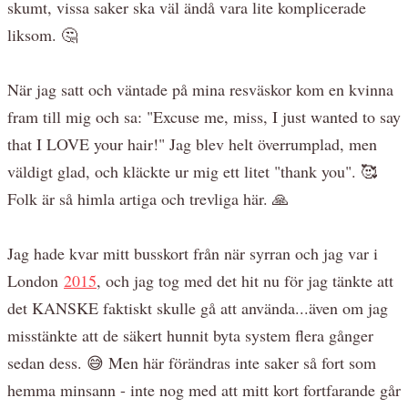
skumt, vissa saker ska väl ändå vara lite komplicerade
liksom. 🤔
När jag satt och väntade på mina resväskor kom en kvinna
fram till mig och sa: "Excuse me, miss, I just wanted to say
that I LOVE your hair!" Jag blev helt överrumplad, men
väldigt glad, och kläckte ur mig ett litet "thank you". 🥰
Folk är så himla artiga och trevliga här. 🙏
Jag hade kvar mitt busskort från när syrran och jag var i
London
2015
, och jag tog med det hit nu för jag tänkte att
det KANSKE faktiskt skulle gå att använda...även om jag
misstänkte att de säkert hunnit byta system flera gånger
sedan dess. 😅 Men här förändras inte saker så fort som
hemma minsann - inte nog med att mitt kort fortfarande går