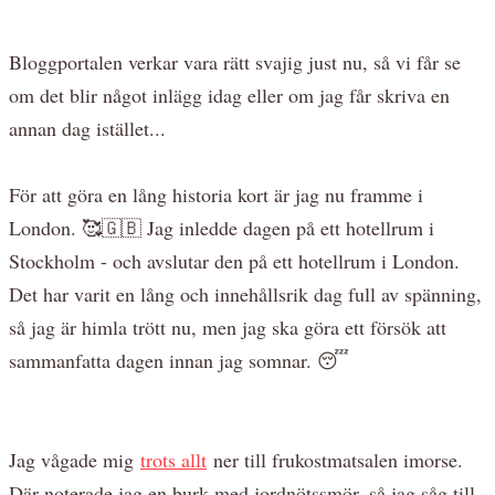
Bloggportalen verkar vara rätt svajig just nu, så vi får se
om det blir något inlägg idag eller om jag får skriva en
annan dag istället...
För att göra en lång historia kort är jag nu framme i
London. 🥰🇬🇧 Jag inledde dagen på ett hotellrum i
Stockholm - och avslutar den på ett hotellrum i London.
Det har varit en lång och innehållsrik dag full av spänning,
så jag är himla trött nu, men jag ska göra ett försök att
sammanfatta dagen innan jag somnar. 😴
Jag vågade mig
trots allt
ner till frukostmatsalen imorse.
Där noterade jag en burk med jordnötssmör, så jag såg till