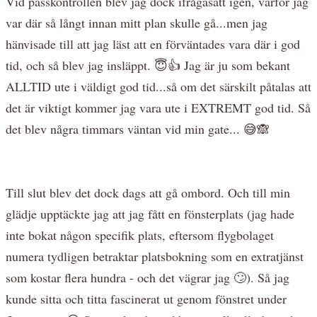
Vid passkontrollen blev jag dock ifrågasatt igen, varför jag
var där så långt innan mitt plan skulle gå...men jag
hänvisade till att jag läst att en förväntades vara där i god
tid, och så blev jag insläppt. 😇👍 Jag är ju som bekant
ALLTID ute i väldigt god tid...så om det särskilt påtalas att
det är viktigt kommer jag vara ute i EXTREMT god tid. Så
det blev några timmars väntan vid min gate... 😅🙈
Till slut blev det dock dags att gå ombord. Och till min
glädje upptäckte jag att jag fått en fönsterplats (jag hade
inte bokat någon specifik plats, eftersom flygbolaget
numera tydligen betraktar platsbokning som en extratjänst
som kostar flera hundra - och det vägrar jag 🙄). Så jag
kunde sitta och titta fascinerat ut genom fönstret under