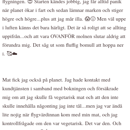
flygningen. 😍 Starten kändes jobbig, jag får alltid panik
när planet ökar i fart och sedan lämnar marken och stiger
högre och högre...plus att jag mår illa. 😱🤢 Men väl uppe
i luften känns det bara härligt. Det är så roligt att se allting
uppifrån...och att vara OVANFÖR molnen slutar aldrig att
förundra mig. Det såg ut som fluffig bomull att hoppa ner
i. 🥰☁️
Mat fick jag också på planet. Jag hade kontakt med
kundtjänsten i samband med bokningen och försäkrade
mig om att jag skulle få vegetarisk mat och att den inte
skulle innehålla någonting jag inte tål...men jag var ändå
lite nojig när flygvärdinnan kom med min mat, och jag
kontrollfrågade om den var vegetarisk. Det var den. Och