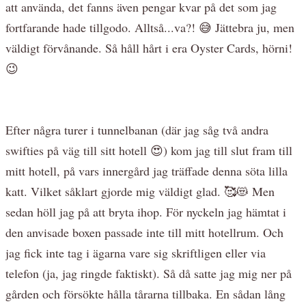
att använda, det fanns även pengar kvar på det som jag
fortfarande hade tillgodo. Alltså...va?! 😅 Jättebra ju, men
väldigt förvånande. Så håll hårt i era Oyster Cards, hörni!
😉
Efter några turer i tunnelbanan (där jag såg två andra
swifties på väg till sitt hotell 😍) kom jag till slut fram till
mitt hotell, på vars innergård jag träffade denna söta lilla
katt. Vilket såklart gjorde mig väldigt glad. 🥰😻 Men
sedan höll jag på att bryta ihop. För nyckeln jag hämtat i
den anvisade boxen passade inte till mitt hotellrum. Och
jag fick inte tag i ägarna vare sig skriftligen eller via
telefon (ja, jag ringde faktiskt). Så då satte jag mig ner på
gården och försökte hålla tårarna tillbaka. En sådan lång