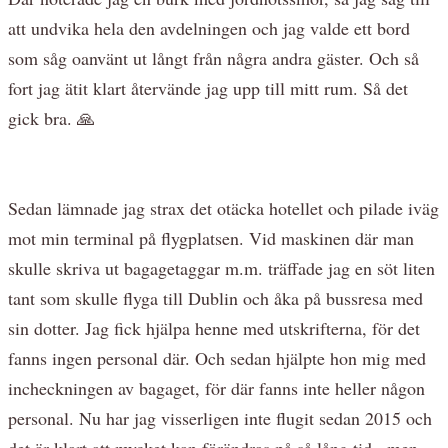
att undvika hela den avdelningen och jag valde ett bord
som såg oanvänt ut långt från några andra gäster. Och så
fort jag ätit klart återvände jag upp till mitt rum. Så det
gick bra. 🙏
Sedan lämnade jag strax det otäcka hotellet och pilade iväg
mot min terminal på flygplatsen. Vid maskinen där man
skulle skriva ut bagagetaggar m.m. träffade jag en söt liten
tant som skulle flyga till Dublin och åka på bussresa med
sin dotter. Jag fick hjälpa henne med utskrifterna, för det
fanns ingen personal där. Och sedan hjälpte hon mig med
incheckningen av bagaget, för där fanns inte heller någon
personal. Nu har jag visserligen inte flugit sedan 2015 och
det är klart att mycket kan förändras på så lång tid...men