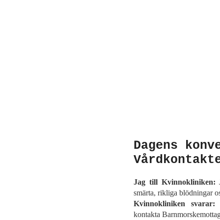
Dagens konv
Vårdkontakt
Jag till Kvinnokliniken:
J
smärta, rikliga blödningar o
Kvinnokliniken svarar:
F
kontakta Barnmorskemottag