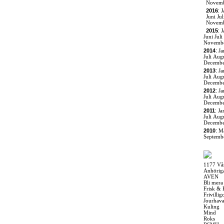
Novem
2016
:
J
Juni
Jul
Novem
2015
:
J
Juni
Juli
Novemb
2014
:
Ja
Juli
Augu
Decemb
2013
:
Ja
Juli
Augu
Decemb
2012
:
Ja
Juli
Augu
Decemb
2011
:
Ja
Juli
Augu
Decemb
2010
:
M
Septemb
1177 Vå
Anhörig
AVEN
Bli mera
Frisk & 
Frivilli
Jourhav
Kuling
Mind
Roks