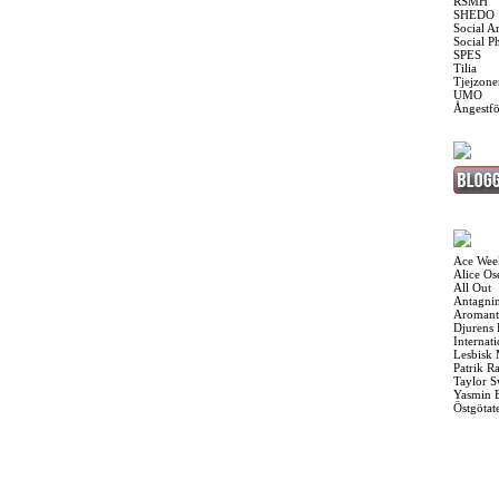
RSMH
SHEDO
Social A
Social P
SPES
Tilia
Tjejzone
UMO
Ångestf
Ace Wee
Alice O
All Out
Antagnin
Aromant
Djurens 
Internat
Lesbisk
Patrik R
Taylor S
Yasmin 
Östgötat