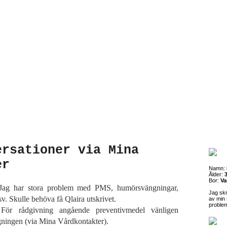
ersationer via Mina
er
Namn:
Ålder:
3
Bor:
Va
ag har stora problem med PMS, humörsvängningar,
Jag sk
sv. Skulle behöva få Qlaira utskrivet.
av min 
proble
ör rådgivning angående preventivmedel vänligen
ningen (via Mina Vårdkontakter).