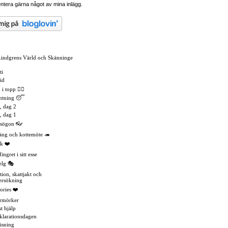
tera gärna något av mina inlägg.
Lindgrens Värld och Skänninge
ti
id
 topp 🏳️‍🌈
mtning 😴
, dag 2
, dag 1
asögon 👓
äng och kottemöte 🦔
k ❤️
ingret i sitt esse
elg 🎭
tion, skattjakt och
ersökning
ories ❤️
rmörker
t hjälp
eklarationsdagen
isning