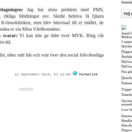
Kommen
tagningen:
Jag har stora problem med PMS,
, rikliga blödningar osv. Skulle behöva få Qlaira
 Kvinnokliniken, men blev hänvisad till er istället, de
ontakta er via Mina Vårdkontakter.
Astrid 
 svarar:
Vi kan inte ge tider över MVK. Ring vår
Marken
en tid.
1 augus
Skördet
Flaggan i
t, sliter mitt hår och svär över den social fobi-fientliga
Återhä
NärCon
NärCon
Nya gl
11 September 2015, kl 12:49
Permalink
Queerh
Finbesö
Triggerf
Teaterh
Vaccina
synund
Love St
Somma
Handfas
Sista d
Fingerv