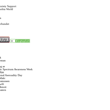
nxiety Support
hobia World
n
örbundet
k
seman
g.se
ic Spectrum Awareness Week
Rätt
ional Asexuality Day
 Makt
asmussen
wift
Benoit
eatern