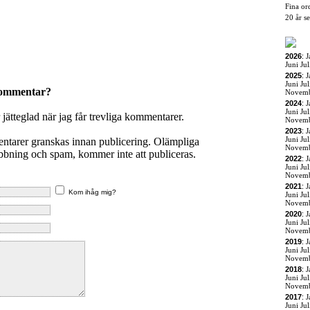
Fina or
20 år s
2026
:
J
Juni
Jul
2025
:
J
Juni
Jul
kommentar?
Novem
2024
:
J
Juni
Jul
r jätteglad när jag får trevliga kommentarer.
Novem
2023
:
J
Juni
Jul
entarer granskas innan publicering. Olämpliga
Novem
ning och spam, kommer inte att publiceras.
2022
:
J
Juni
Jul
Novem
2021
:
J
Kom ihåg mig?
Juni
Jul
Novem
2020
:
J
Juni
Jul
Novem
2019
:
J
Juni
Jul
Novem
2018
:
J
Juni
Jul
Novem
2017
:
J
Juni
Jul