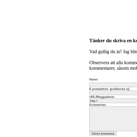
Tänker du skriva en 
Vad gullig du är! Jag bli
Observera att alla komm
kommentarer, såsom mobb
Namn:
E-postadress: (publiceras ej)
URL/Bloggadress:
Kommentar: