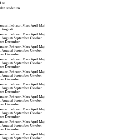
d 🙏
edan studenten
anuari
Februari
Mars
April
Maj
i
Augusti
anuari
Februari
Mars
April
Maj
i
Augusti
September
Oktober
ber
December
anuari
Februari
Mars
April
Maj
i
Augusti
September
Oktober
ber
December
anuari
Februari
Mars
April
Maj
i
Augusti
September
Oktober
ber
December
anuari
Februari
Mars
April
Maj
i
Augusti
September
Oktober
ber
December
anuari
Februari
Mars
April
Maj
i
Augusti
September
Oktober
ber
December
anuari
Februari
Mars
April
Maj
i
Augusti
September
Oktober
ber
December
anuari
Februari
Mars
April
Maj
i
Augusti
September
Oktober
ber
December
anuari
Februari
Mars
April
Maj
i
Augusti
September
Oktober
ber
December
anuari
Februari
Mars
April
Maj
i
Augusti
September
Oktober