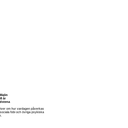
Malin
8 år
dstena
river om hur vardagen påverkas
sociala fobi och övriga psykiska
m.